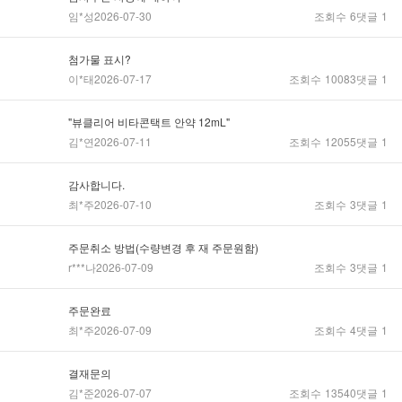
임*성
2026-07-30
조회수
6
댓글
1
첨가물 표시?
이*태
2026-07-17
조회수
10083
댓글
1
"뷰클리어 비타콘택트 안약 12mL"
김*연
2026-07-11
조회수
12055
댓글
1
감사합니다.
최*주
2026-07-10
조회수
3
댓글
1
주문취소 방법(수량변경 후 재 주문원함)
r***나
2026-07-09
조회수
3
댓글
1
주문완료
최*주
2026-07-09
조회수
4
댓글
1
결재문의
김*준
2026-07-07
조회수
13540
댓글
1