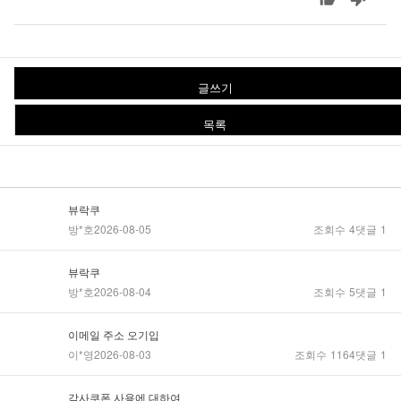
글쓰기
목록
뷰락쿠
방*호
2026-08-05
조회수
4
댓글
1
뷰락쿠
방*호
2026-08-04
조회수
5
댓글
1
이메일 주소 오기입
이*영
2026-08-03
조회수
1164
댓글
1
감사쿠폰 사용에 대하여