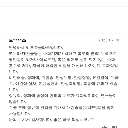
도****쓰
2023-07-18
안녕하세요 도쿄클라쓰입니다.
쯔무라 대건중탕은 소화기계가 약하고 복부의 연약, 무력으로
팽만감이 있거나 식욕부진, 혹은 먹어도 살이 찌지 않는 소화
흡수력 저하, 지극히 허약한 체질을 개선해 나가는데 효과적입
니다.
비한허증, 장폐색, 위한증, 만성위염, 만성장염, 요관결석, 위하
수, 이완성 설사, 이완성변비, 만성복막염, 복통에 효과가 있습
니다.
장유착, 장폐색 증상에 한의학 치료가 효과적이라는 연구들이
많습니다.
수술 후에 장유착 관리를 위해서 대건중탕(大建中湯)을 많이
사용합니다.
문의 주셔서 감사합니다. 좋은 하루 되십시오. ^^