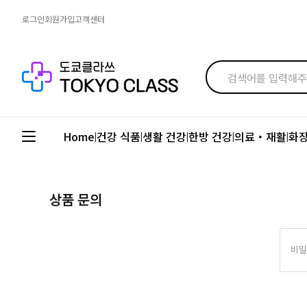
로그인
회원가입
고객센터
Home
건강 식품
생활 건강
한방 건강
의료・재활
화
|
|
|
|
|
상품 문의
비밀