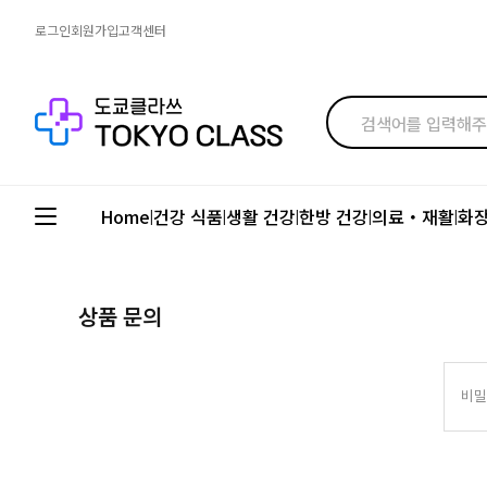
로그인
회원가입
고객센터
Home
건강 식품
생활 건강
한방 건강
의료・재활
화
|
|
|
|
|
상품 문의
비밀