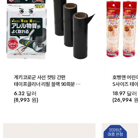
게키코로군 사선 컷팅 간편
호빵맨 어린
테이프클리너 리필 블랙 90회분 ×
S사이즈 테
3개 강력점착 먼지 진드기 꽃가루
본체+리필4
6.32 달러
18.97 달러
제거 돌돌이 고로고로
고로고로
(8,993 원)
(26,994 원