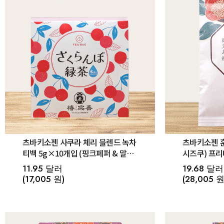
츠바키소젠 사쿠라 체리 블렌드 녹차
츠바키소젠 
티백 5g×10개입 (핑크페퍼 & 말차)
시즈쿠) 프리
기간한정
90g
11.95 달러
19.68 달러
(17,005 원)
(28,005 원