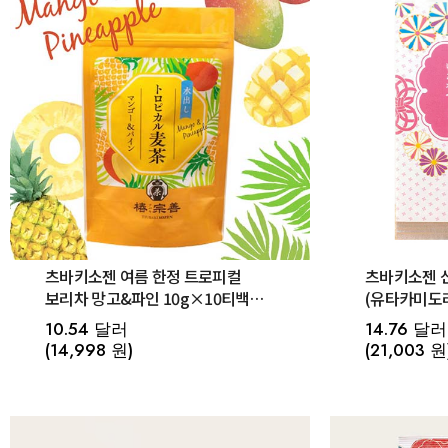
츠바키소젠 여름 한정 트로피컬
츠바키소젠 신
보리차 망고&파인 10g×10티백
(유타카미도리
(기간한정)
잎차
10.54 달러
14.76 달러
(14,998 원)
(21,003 원