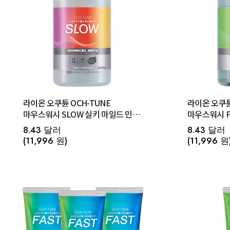
라이온 오쿠튠 OCH-TUNE
라이온 오쿠튠
마우스워시 SLOW 실키 마일드 민트
마우스워시 F
무알코올 600ml
알코올 600m
8.43 달러
8.43 달러
(11,996 원)
(11,996 원