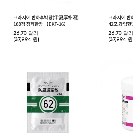
크라시에 반하후박탕(半夏厚朴湯)
크라시에 반
168정 정제한방 【EKT-16】
42포 과립한방
26.70 달러
26.70 달
(37,994 원)
(37,994 원