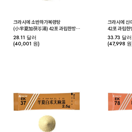
크라시에 소반하가복령탕
크라시에 신
(小半夏加茯苓湯) 42포 과립한방
【EK-21】
28.11 달러
33.73 달러
(40,001 원)
(47,998 원