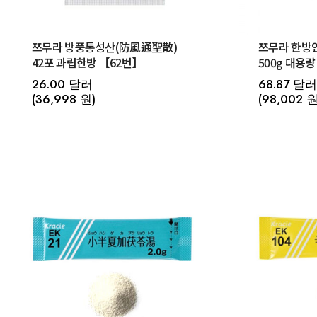
쯔무라 방풍통성산(防風通聖散)
쯔무라 한방
42포 과립한방 【62번】
500g 대용량
26.00 달러
68.87 달러
(36,998 원)
(98,002 원