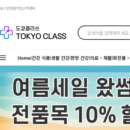
로그인
회원가입
고객센터
Home
건강 식품
생활 건강
한방 건강
의료・재활
화장품
|
|
|
|
|