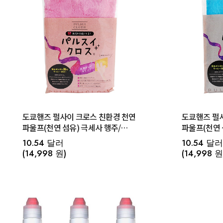
도쿄핸즈 펄사이 크로스 친환경 천연
도쿄핸즈 펄
파울프(천연 섬유) 극세사 행주/
파울프(천연 
청소용 행주 크로스 (핑크)
청소용 행주 
10.54 달러
10.54 달러
(14,998 원)
(14,998 원