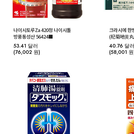
나이시토루Za 420정 나이시톨
크라시에 한
방풍통성산 56424■
(杞菊地黄丸)
세트 T-96
53.41 달러
40.76 달
(76,002 원)
(58,001 원