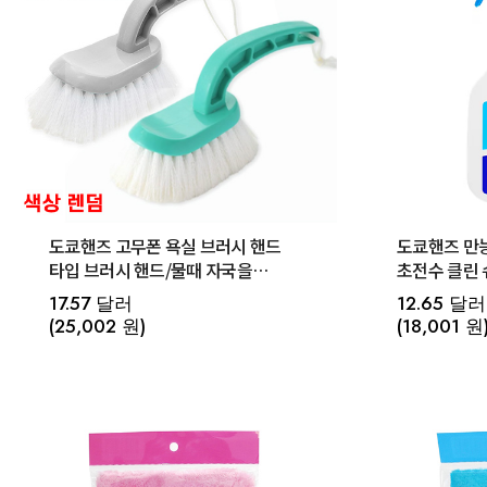
도쿄핸즈 고무폰 욕실 브러시 핸드
도쿄핸즈 만
타입 브러시 핸드/물때 자국을
초전수 클린 
제거하는 청소용 브러시
세정수 500m
17.57 달러
12.65 달러
(25,002 원)
(18,001 원