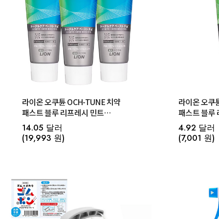
라이온 오쿠튠 OCH-TUNE 치약
라이온 오쿠튠
패스트 블루 리프레시 민트
패스트 블루 
130gx3개세트
14.05 달러
4.92 달러
(19,993 원)
(7,001 원)