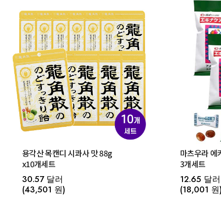
용각산 목캔디 시콰사 맛 88g
마츠우라 에키나케어 목캔디 52g
x10개세트
3개세트
30.57 달러
12.65 달러
(43,501 원)
(18,001 원