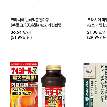
크라시에 반하백출천마탕
크라시에 마
(半夏白朮天麻湯) 42포 과립한방
【EK-37】
36.54 달러
21.08 달러
(51,996 원)
(29,997 원