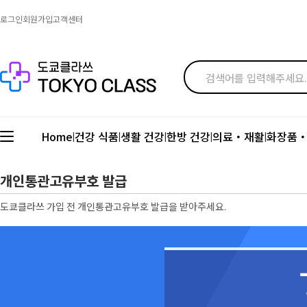
로그인
회원가입
고객센터
Home
건강 식품
생활 건강
한방 건강
의료・재활
화장품
|
|
|
|
|
개인통관고유부호 발급
도쿄클라쓰 가입 전 개인통관고유부호 발급을 받아주세요.