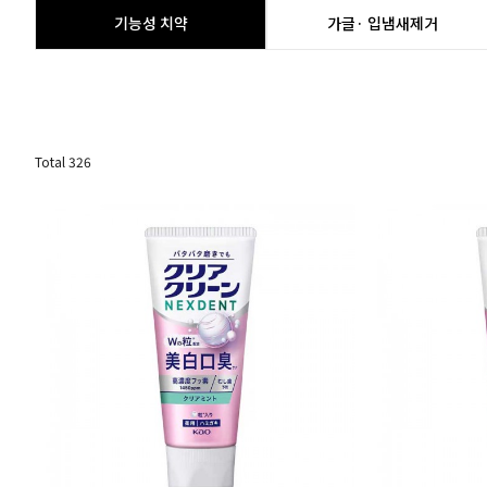
기능성 치약
가글· 입냄새제거
Total
326