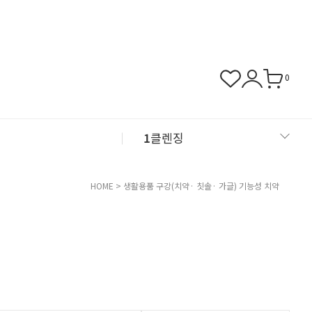
0
1
클렌징
2
샴푸
HOME
>
생활용품
구강(치약· 칫솔· 가글)
기능성 치약
3
근육관절
4
NMN