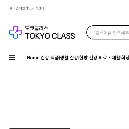
로그인
회원가입
고객센터
Home
건강 식품
생활 건강
한방 건강
의료・재활
화
|
|
|
|
|