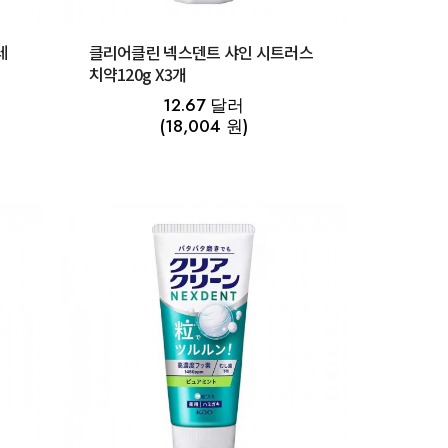
레
클리어클린 넥스덴트 샤인 시트러스
치약120g X3개
12.67 달러
(18,004 원)