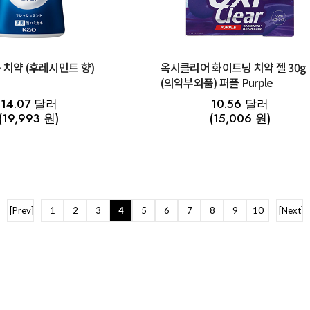
 치약 (후레시민트 향)
옥시클리어 화이트닝 치약 젤 30g
(의약부외품) 퍼플 Purple
14.07 달러
10.56 달러
(19,993 원)
(15,006 원)
[Prev]
1
2
3
4
5
6
7
8
9
10
[Next]