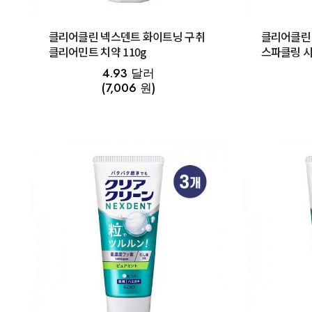
클리어클린 넥스덴트 화이트닝 구취
클리어클린
클리어민트 치약 110g
스파클링 시
4.93 달러
(7,006 원)