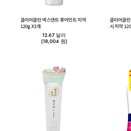
클리어클린 넥스덴트 퓨어민트 치약
클리어클린
120g X3개
시 치약 12
12.67 달러
(18,004 원)