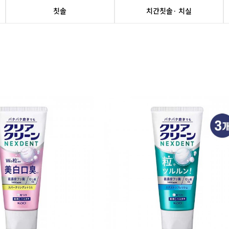
칫솔
치간칫솔· 치실