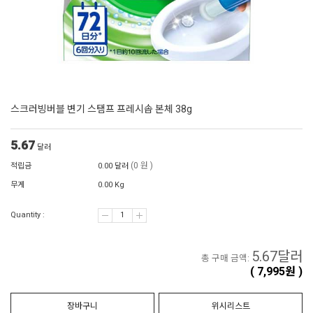
스크러빙버블 변기 스탬프 프레시솝 본체 38g
5.67
달러
(0 원 )
적립금
0.00 달러
무게
0.00 Kg
Quantity :
5.67
달러
총 구매 금액:
(
7,995
원 )
장바구니
위시리스트