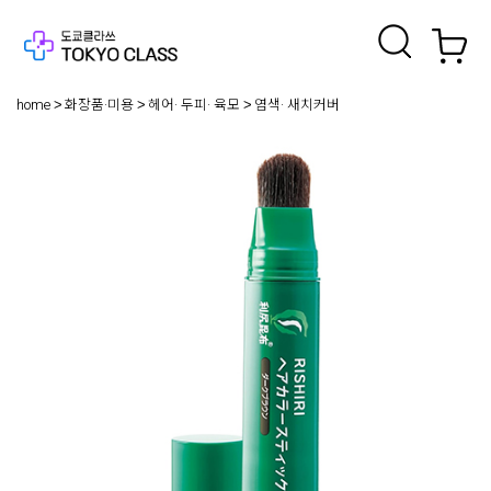
home
화장품·미용
헤어· 두피· 육모
염색· 새치커버