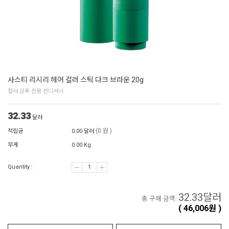
사스티 리시리 헤어 컬러 스틱 다크 브라운 20g
컬러 샴푸 전용 컨디셔너
32.33
달러
(0 원 )
적립금
0.00 달러
무게
0.00 Kg
Quantity :
32.33
달러
총 구매 금액:
(
46,006
원 )