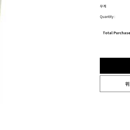
무게
Quantity :
Total Purchas
위