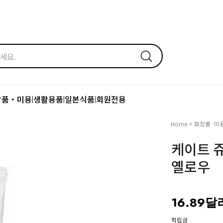
장품・미용
생활용품
일본식품
회원전용
|
|
|
Home
>
화장품·미
케이트 
옐로우
16.89달
적립금