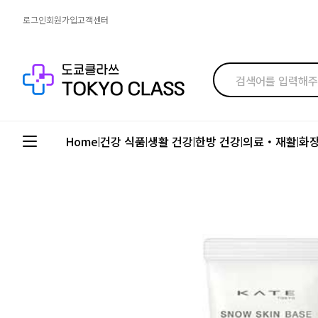
로그인
회원가입
고객센터
Home
건강 식품
생활 건강
한방 건강
의료・재활
화
|
|
|
|
|