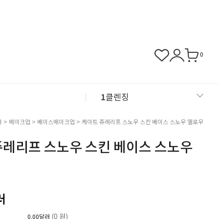
0
1
클렌징
2
샴푸
용
>
메이크업
>
베이스메이크업
> 케이트 쥬레리프 스노우 스킨 베이스 스노우 옐로우
쥬레리프 스노우 스킨 베이스 스노우
3
근육관절
4
NMN
러
(0 원)
0.00달러