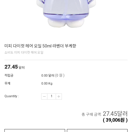
미피 다이컷 헤어 오일 50ml 라벤더 부케향
쇼비도 미피 다이컷 헤어 오일
27.45
달러
(0 원 )
적립금
0.00 달러
무게
0.00 Kg
Quantity :
27.45
달러
총 구매 금액:
(
39,006
원 )