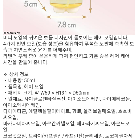
미피 모양의 귀여운 보틀 디자인이 돋보이는 헤어 오일입니다.
4가지 천연 오일(보습 성분)을 함유하여 푸석한 모발에 촉촉한 보
습과 자연스러운 윤기를 더해주며,
라벤더 부케 향이 은은하게 퍼져 편안하고 기분 좋은 헤어 케어
시간을 만들어 줍니다.
🔹 상세 정보
・내용량: 50ml
・품목명: 헤어 오일
・패키지 크기: 약 W69 × H131 × D60mm
・원재료: 사이클로펜타실록산, 아이소도데케인, 다이메티코놀,
아이소헥사데케인,
다이메티콘, 에틸헥실팔미테이트, 향료, 올리브열매오일, 호호바
씨오일,
마카다미아씨오일, 아르간커넬오일, 해바라기씨오일, 아몬드오
일,
코코넛오일, 트라이(카프릴산/카프린산)글리세릴, 토코페릴아세