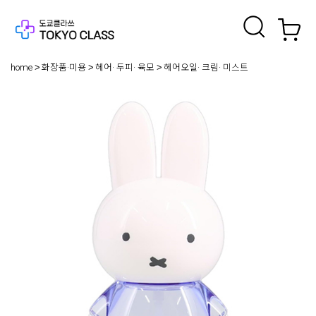
home
화장품·미용
헤어· 두피· 육모
헤어오일· 크림· 미스트