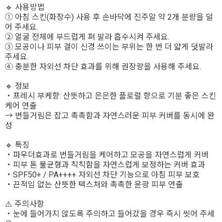
🔹 사용방법
① 아침 스킨(화장수) 사용 후 손바닥에 진주알 약 2개 분량을 덜
어 주세요.
② 얼굴 전체에 부드럽게 펴 발라 흡수시켜 주세요.
③ 모공이나 피부 결이 신경 쓰이는 부위는 한 번 더 얇게 덧발라
주세요.
④ 충분한 자외선 차단 효과를 위해 권장량을 사용해 주세요.
🔹 정보
・프레시 부케향: 산뜻하고 은은한 플로럴 향으로 기분 좋은 스킨
케어 연출
→ 번들거림은 잡고 촉촉함과 자연스러운 피부 커버를 동시에 완
성
🔹 특징
・파우더효과로 번들거림을 케어하고 모공을 자연스럽게 커버
・피부 톤 불균형과 칙칙함을 자연스럽게 보정하는 커버 효과
・SPF50+ / PA++++ 자외선 차단 기능으로 아침 피부 보호
・끈적임 없는 산뜻한 텍스처와 촉촉한 윤광 피부 연출
⚠️ 주의사항
・눈에 들어가지 않도록 주의하고 들어갔을 경우 즉시 씻어 주세