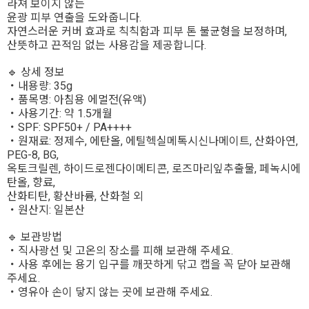
라져 보이지 않는
윤광 피부 연출을 도와줍니다.
자연스러운 커버 효과로 칙칙함과 피부 톤 불균형을 보정하며,
산뜻하고 끈적임 없는 사용감을 제공합니다.
🔹 상세 정보
・내용량: 35g
・품목명: 아침용 에멀전(유액)
・사용기간: 약 1.5개월
・SPF: SPF50+ / PA++++
・원재료: 정제수, 에탄올, 에틸헥실메톡시신나메이트, 산화아연,
PEG-8, BG,
옥토크릴렌, 하이드로젠다이메티콘, 로즈마리잎추출물, 페녹시에
탄올, 향료,
산화티탄, 황산바륨, 산화철 외
・원산지: 일본산
🔹 보관방법
・직사광선 및 고온의 장소를 피해 보관해 주세요.
・사용 후에는 용기 입구를 깨끗하게 닦고 캡을 꼭 닫아 보관해
주세요.
・영유아 손이 닿지 않는 곳에 보관해 주세요.