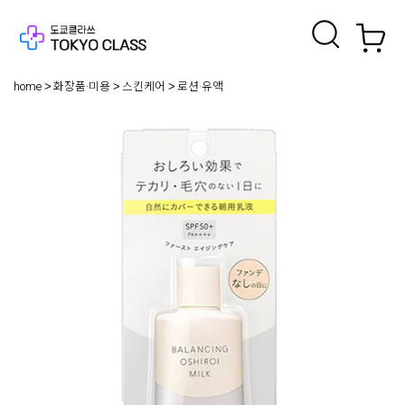
home
화장품·미용
스킨케어
로션·유액