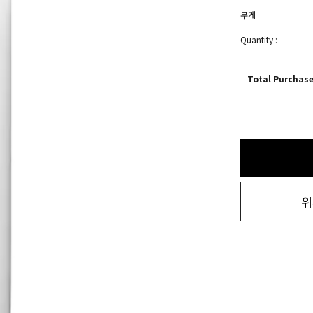
무게
Quantity :
Total Purchas
위