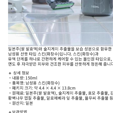
일본주(쌀 발효액)와 술지게미 추출물을 보습 성분으로 함유한
남성용 산뜻 타입 스킨(화장수)입니다. 스킨(화장수)과
유액 단계를 하나로 간편하게 케어할 수 있는 올인원 타입으로,
면도 후 자극받은 피부와 건조한 피부를 산뜻하게 정돈해 줍니다
🔹 상세 정보
・내용량: 150ml
・품목명: 남성용 스킨(화장수)
・패키지 크기: 약 4.4 × 4.4 × 13.8cm
・원재료: 일본주(쌀 발효액), 술지게미 추출물, 효모 추출물, 
황벽나무 껍질 추출물, 알로에베라 잎 추출물, 율무씨 추출물 
・원산지: 일본
🔹보관방법