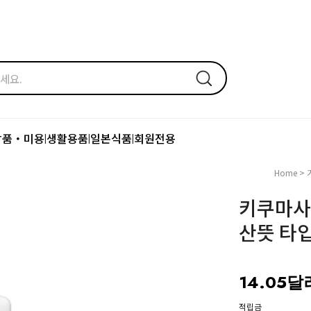
장품・미용
생활용품
일본식품
회원전용
|
|
|
Home
>
키쿠마사
산뜻 타입
14.05달
적립금