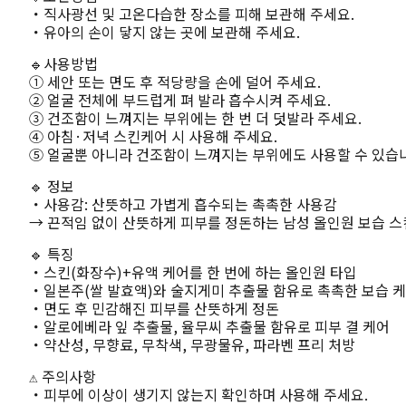
・직사광선 및 고온다습한 장소를 피해 보관해 주세요.
・유아의 손이 닿지 않는 곳에 보관해 주세요.
🔹사용방법
① 세안 또는 면도 후 적당량을 손에 덜어 주세요.
② 얼굴 전체에 부드럽게 펴 발라 흡수시켜 주세요.
③ 건조함이 느껴지는 부위에는 한 번 더 덧발라 주세요.
④ 아침·저녁 스킨케어 시 사용해 주세요.
⑤ 얼굴뿐 아니라 건조함이 느껴지는 부위에도 사용할 수 있습
🔹 정보
・사용감: 산뜻하고 가볍게 흡수되는 촉촉한 사용감
→ 끈적임 없이 산뜻하게 피부를 정돈하는 남성 올인원 보습 스
🔹 특징
・스킨(화장수)+유액 케어를 한 번에 하는 올인원 타입
・일본주(쌀 발효액)와 술지게미 추출물 함유로 촉촉한 보습 
・면도 후 민감해진 피부를 산뜻하게 정돈
・알로에베라 잎 추출물, 율무씨 추출물 함유로 피부 결 케어
・약산성, 무향료, 무착색, 무광물유, 파라벤 프리 처방
⚠️ 주의사항
・피부에 이상이 생기지 않는지 확인하며 사용해 주세요.