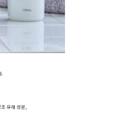
.
감초 유래 성분,
등