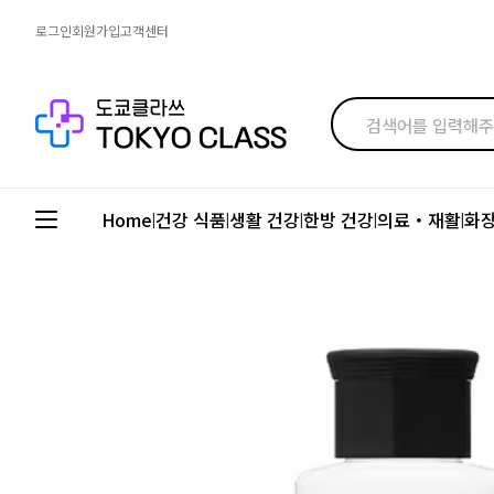
로그인
회원가입
고객센터
Home
건강 식품
생활 건강
한방 건강
의료・재활
화
|
|
|
|
|