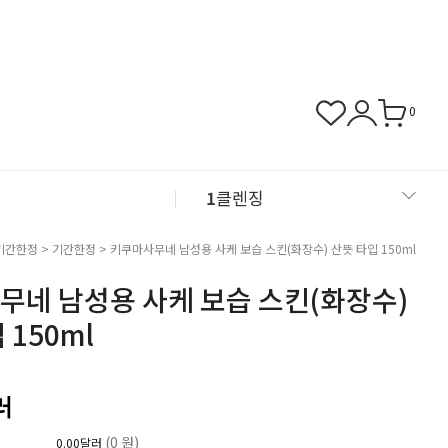
0
1
클렌징
2
샴푸
기간한정
>
기간한정
> 키쿠마사무네 남성용 사케 보습 스킨(화장수) 산뜻 타입 150ml
무네 남성용 사케 보습 스킨(화장수)
3
근육관절
 150ml
4
NMN
러
(0 원)
0.00달러