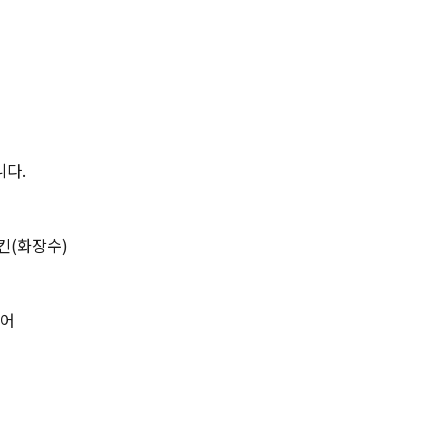
니다.
킨(화장수)
케어