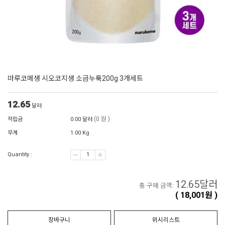
마루코메생 시오코지생 소금누룩200g 3개세트
12.65
달러
(0 원 )
적립금
0.00 달러
무게
1.00 Kg
Quantity :
12.65
달러
총 구매 금액:
(
18,001
원 )
장바구니
위시리스트