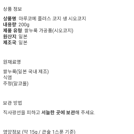
상품 정보
상품명
: 마루코메 플러스 코지 생 시오코지
내용량
: 200g
제품 유형
: 쌀누룩 가공품(시오코지)
원산지
: 일본
제조국
: 일본
원재료명
쌀누룩(일본 국내 제조)
식염
주정(알코올)
보관 방법
직사광선을 피하고
서늘한 곳에 보관
해 주세요.
영양정보 (약 15g / 큰술 1스푼 기준)