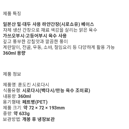
제품 특징
일본산 밀·대두 사용 하얀간장(시로쇼유) 베이스
자체 생산 간장으로 재료 색감을 살리는 맑은 육수
가쓰오부시·고등어부시 육수 사용
깊고 풍부한 감칠맛과 깔끔한 풍미
계란말이, 전골, 우동, 소바, 절임요리 등 다양하게 활용 가능
360ml 용량
제품 정보
제품명: 훈도킨 시로다시
식품유형:
시로다시(백다시/만능 육수 조미료)
내용량:
360ml
용기형태:
페트병(PET)
제품 크기:
약 72 × 72 × 193mm
중량:
약 633g
보관방법:
개봉 후 냉장보관