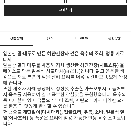
구매하기
상품상세
Q&A
REVIEW
관련상품
일본산
밀·대두로 만든 하얀간장과 깊은 육수의 조화, 정통 시로
다시
일본산
밀과 대두를 사용해 자체 생산한 하얀간장(시로쇼유)
을
베이스로 만든 일본식 시로다시(白だし)입니다. 맑고 은은한 색
감으로 재료 본연의 색을 살려 요리를 더욱 정갈하고 맛있게 완성
해 줍니다.
또한 제조사 자체 공장에서 정성껏 추출한
가쓰오부시·고등어부
시 육수
를 사용하여 깊고 풍부한 감칠맛을 구현했습니다. 육수의
풍미가 살아 있어 국물요리부터 조림, 계란요리까지 다양한 요리
를 한층 더 맛있게 완성할 수 있습니다.
한 병으로
계란말이(다시마키), 전골요리, 우동, 소바, 일본식 절
임(아사즈케)
등 폭넓은 요리에 활용 가능한 만능 육수 조미료입
니다.