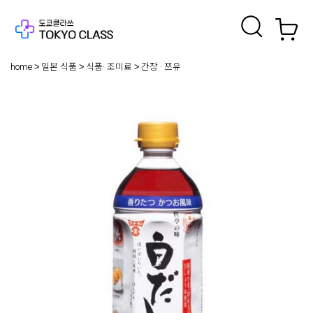
home
일본 식품
식품· 조미료
간장 · 쯔유