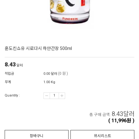
훈도킨쇼유 시로다시 하얀간장 500ml
8.43
달러
(0 원 )
적립금
0.00 달러
무게
1.00 Kg
Quantity :
8.43
달러
총 구매 금액:
(
11,996
원 )
장바구니
위시리스트