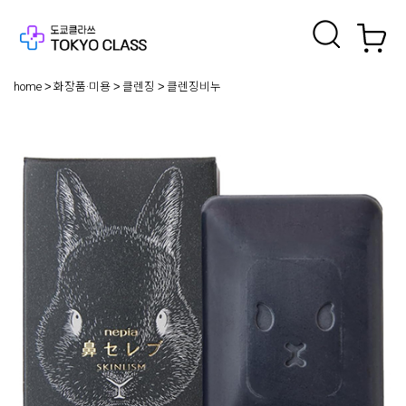
home
화장품·미용
클렌징
클렌징비누