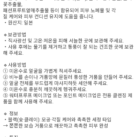
꽃추출물,
패션프루트열매추출물 등이 함유되어 피부 노폐물 및 각
질 케어와 피부 컨디션 유지에 도움을 줍니다.
・원산지: 일본
🔹보관방법
・직사광선 및 고온·저온을 피해 서늘한 곳에 보관해 주세요.
・사용 후에는 물기를 제거하고 통풍이 잘 되는 건조한 곳에 보관
해 주세요.
🔹사용방법
① 미온수로 얼굴을 가볍게 적셔주세요.
② 비누를 손이나 거품망에 문질러 풍성한 거품을 만들어 주세요.
③ 얼굴 전체를 부드럽게 마사지하듯 세안해 주세요.
④ 미온수로 충분히 깨끗하게 헹궈주세요.
⑤ 워터프루프 메이크업 또는 포인트 메이크업은 전용 클렌징 제
품을 함께 사용해 주세요.
🔹 정보
・블랙(숯·클레이): 모공·각질 케어와 촉촉한 세정 타입
→ 쫀쫀한 보습 거품으로 깨끗하고 촉촉한 피부 완성