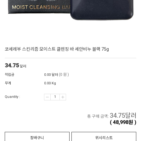
코세레부 스킨리즘 모이스트 클렌징 바 세안비누 블랙 75g
34.75
달러
(0 원 )
적립금
0.00 달러
무게
0.00 Kg
Quantity :
34.75
달러
총 구매 금액:
(
48,998
원 )
장바구니
위시리스트