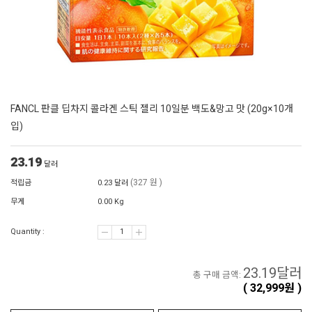
FANCL 판클 딥차지 콜라겐 스틱 젤리 10일분 백도&망고 맛 (20g×10개
입)
23.19
달러
(327 원 )
적립금
0.23 달러
무게
0.00 Kg
Quantity :
23.19
달러
총 구매 금액:
(
32,999
원 )