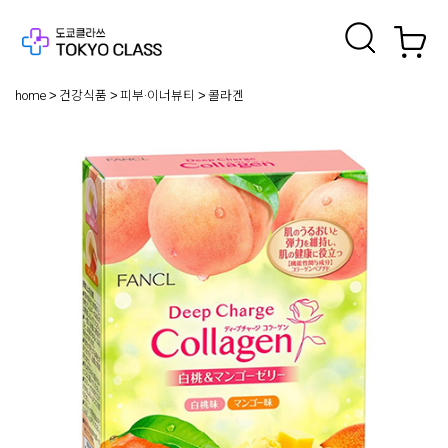
home
건강식품
피부·이너뷰티
콜라겐