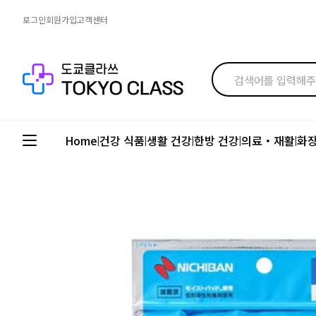
로그인
회원가입
고객센터
Home
건강 식품
생활 건강
한방 건강
의료・재활
화
|
|
|
|
|