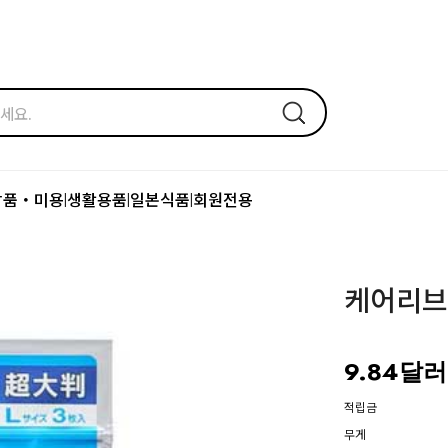
장품・미용
생활용품
일본식품
회원전용
|
|
|
케어리브 
9.84달러
적립금
무게