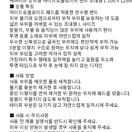
케어리브 방수형 하이드로콜로이드 밴드 초대형 L 100×125m
■ 상품 특징
하이드로콜로이드 패드를 적용한 방수형 밴드
외부 물기와 오염으로부터 부착 부위를 보호하는 데 도움
넓은 부위를 커버할 수 있는 초대형 L 사이즈
팔꿈치, 무릎 등 움직임이 많은 부위에 사용하기 편리
투명 필름 소재로 피부에 자연스럽게 밀착
우수한 신축성으로 굴곡진 부위에도 편안하게 부착 가능
3분할 이형지 구조로 원하는 위치에 보다 쉽게 부착 가능
피부 부담을 고려한 저자극 접착 설계
가장자리 특수 형태로 밀착력을 높이고 들뜸을 최소화
투명 타입으로 부착 후 눈에 잘 띄지 않는 디자인
■ 사용 방법
사용 부위를 깨끗한 물로 세척합니다.
물기를 충분히 제거한 후 사용합니다.
중앙 이형지를 먼저 제거한 뒤 원하는 위치에 패드를 맞춥니다.
필름이 주름지지 않도록 부착합니다.
테이프 부분은 당기지 않고 자연스럽게 밀착시켜 주세요.
■ 사용 시 주의사항
사용 전 제품 설명서를 반드시 확인해 주세요.
피부 이상 반응이 발생할 경우 사용을 중지해 주세요.