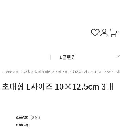
0
1
클렌징
2
샴푸
Home
>
의료·재활
>
상처 흉터케어
> 케어리브 초대형 L사이즈 10×12.5cm 3매
초대형 L사이즈 10×12.5cm 3매
3
근육관절
4
NMN
(0 원)
0.00달러
0.00 Kg