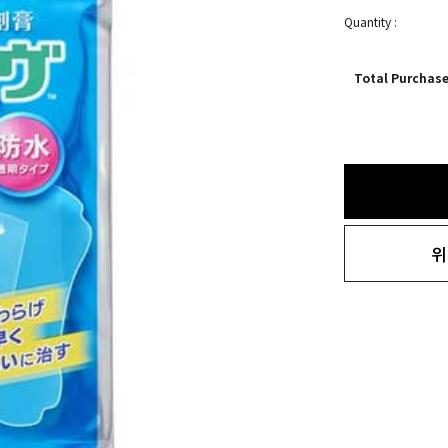
Quantity :
Total Purchas
위