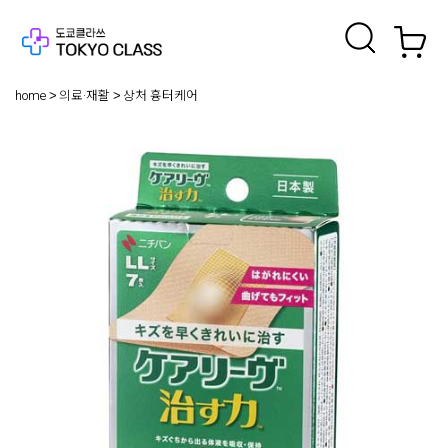
home
의료·재활
상처 흉터케어