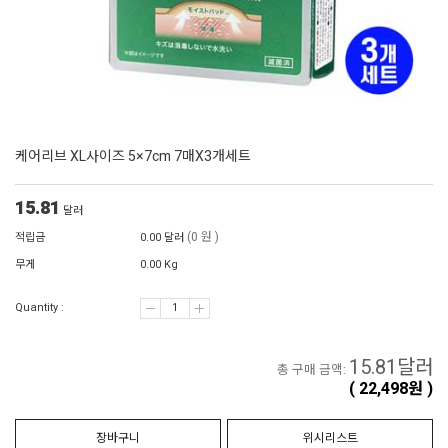
케어리브 XL사이즈 5×7cm 7매X3개세트
15.81
달러
(0 원 )
적립금
0.00 달러
무게
0.00 Kg
Quantity :
15.81
달러
총 구매 금액:
(
22,498
원 )
장바구니
위시리스트