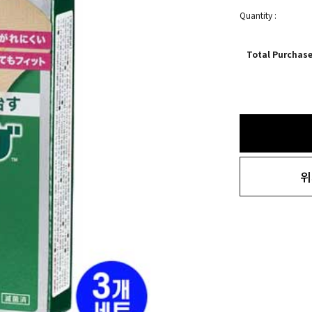
Quantity :
Total Purchas
위