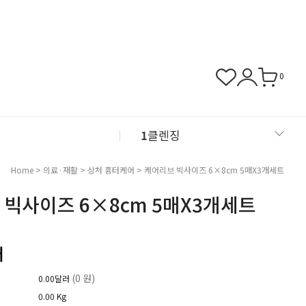
0
1
클렌징
2
샴푸
Home
>
의료·재활
>
상처 흉터케어
> 케어리브 빅사이즈 6×8cm 5매X3개세트
 빅사이즈 6×8cm 5매X3개세트
3
근육관절
4
NMN
러
(0 원)
0.00달러
0.00 Kg