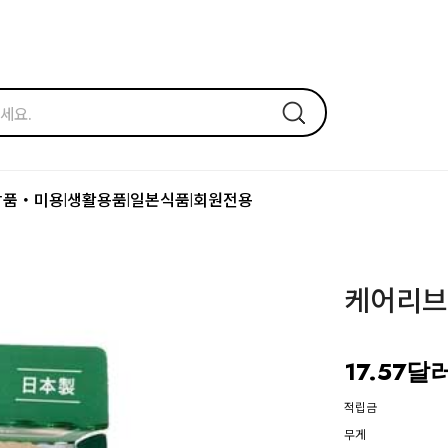
장품・미용
생활용품
일본식품
회원전용
|
|
|
케어리브
17.57달
적립금
무게