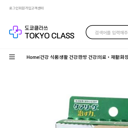
로그인
회원가입
고객센터
Home
건강 식품
생활 건강
한방 건강
의료・재활
화
|
|
|
|
|