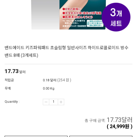
밴드에이드 키즈파워패드 초슬림형 일반사이즈 하이드로콜로이드 방수
밴드 8매 (3개세트)
17.73
달러
(254 원 )
적립금
0.18 달러
무게
0.00 Kg
Quantity :
17.73
달러
총 구매 금액:
(
24,999
원 )