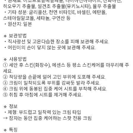
・원재료: 이소프로필메틸페놀, 나이아신아마이드, 산화아연,
히오우기 추출물, 설견초 추출물(유키노시타), 율무 추출물
・기타 성분: 글리콜산, 천연 비타민E, 바셀린, 에탄올,
스테아릴알코올, 세타놀, 구연산 등
・원산지: 일본
🔹 보관방법
・직사광선 및 고온다습한 장소를 피해 보관해 주세요.
・어린이의 손이 닿지 않는 곳에 보관해 주세요.
🔹 사용방법
① 세안 후 스킨(화장수), 에센스 등 평소 스킨케어를 마무리해 주
세요.
② 적당량을 손끝에 덜어 고민 부위에 도포해 주세요.
③ 크림이 밀착되도록 부위를 감싸듯 발라 주세요.
④ 크림 위에 동봉된 집중 케어 시트를 부착해 주세요.
⑤ 취침 후 아침에 시트를 제거해 주세요.
🔹 정보
・제형: 부드럽고 밀착력 있는 크림 타입
→ 잠자는 동안 집중 케어하는 스팟 전용 크림
🔹 특징