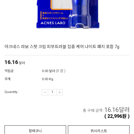
아크네스 라보 스팟 크림 피부트러블 집중 케어 나이트 패치 포함 7g
16.16
달러
(0 원 )
적립금
0.00 달러
무게
0.00 Kg
Quantity :
16.16
달러
총 구매 금액:
(
22,996
원 )
장바구니
위시리스트