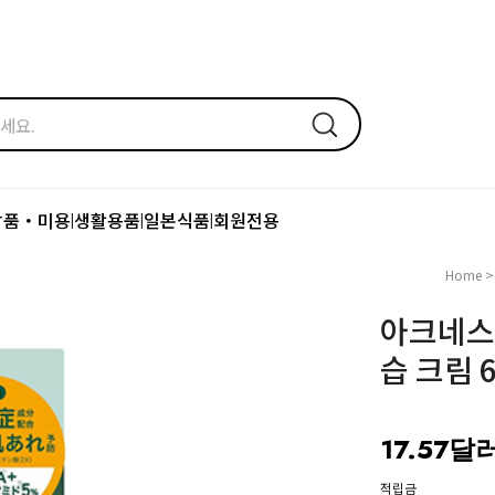
장품・미용
생활용품
일본식품
회원전용
|
|
|
Home
아크네스 
습 크림 6
17.57달
적립금