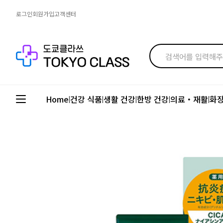
로그인
회원가입
고객센터
Home
건강 식품
생활 건강
한방 건강
의료・재활
화
|
|
|
|
|