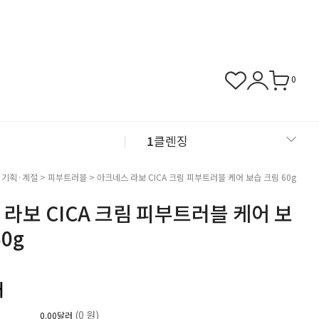
0
1
클렌징
2
샴푸
>
기획·계절
>
피부트러블
> 아크네스 라보 CICA 크림 피부트러블 케어 보습 크림 60g
라보 CICA 크림 피부트러블 케어 보
3
근육관절
0g
4
NMN
러
(0 원)
0.00달러