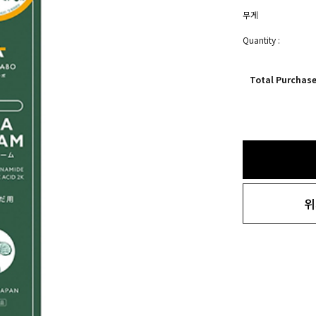
무게
Quantity :
Total Purchas
위