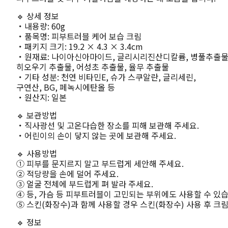
🔹 상세 정보
・내용량: 60g
・품목명: 피부트러블 케어 보습 크림
・패키지 크기: 19.2 × 4.3 × 3.4cm
・원재료: 나이아신아마이드, 글리시리진산디칼륨, 병풀추출물(C
히오우기 추출물, 어성초 추출물, 율무 추출물
・기타 성분: 천연 비타민E, 슈가 스쿠알란, 글리세린,
구연산, BG, 페녹시에탄올 등
・원산지: 일본
🔹 보관방법
・직사광선 및 고온다습한 장소를 피해 보관해 주세요.
・어린이의 손이 닿지 않는 곳에 보관해 주세요.
🔹 사용방법
① 피부를 문지르지 말고 부드럽게 세안해 주세요.
② 적당량을 손에 덜어 주세요.
③ 얼굴 전체에 부드럽게 펴 발라 주세요.
④ 등, 가슴 등 피부트러블이 고민되는 부위에도 사용할 수 있습
⑤ 스킨(화장수)과 함께 사용할 경우 스킨(화장수) 사용 후 크림
🔹 정보