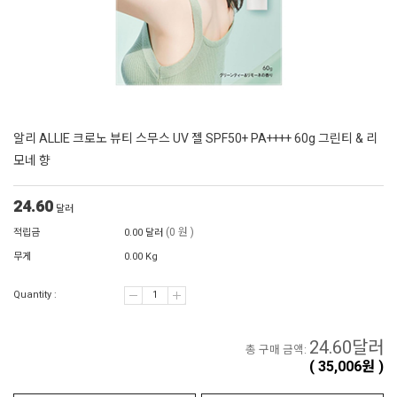
알리 ALLIE 크로노 뷰티 스무스 UV 젤 SPF50+ PA++++ 60g 그린티 & 리
모네 향
24.60
달러
(0 원 )
적립금
0.00 달러
무게
0.00 Kg
Quantity :
24.60
달러
총 구매 금액:
(
35,006
원 )