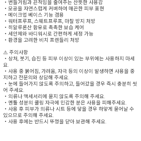
・번들거림과 끈적임을 줄여주는 산뜻한 사용감
・모공을 자연스럽게 커버하여 매끈한 피부 표현
・메이크업 베이스 기능 겸용
・워터프루프, 스웨트프루프, 마찰 방지 처방
・히알루론산 함유로 촉촉한 보습 케어
・세안제와 바디워시로 간편하게 세정 가능
・환경을 고려한 비치 프렌들리 처방
⚠️ 주의사항
・상처, 붓기, 습진 등 피부 이상이 있는 부위에는 사용하지 마세
요.
・사용 중 붉어짐, 가려움, 자극 등의 이상이 발생하면 사용을 중
지하고 전문의와 상담해 주세요.
・눈에 들어가지 않도록 주의하고, 들어갔을 경우 즉시 충분히 씻
어 주세요.
・의류나 액세서리에 묻지 않도록 주의해 주세요.
・멘톨 성분의 쿨링 자극에 민감한 분은 사용을 피해주세요.
・사용 후 피부가 의류나 시트 등에 닿을 경우 하얗게 묻어날 수
있으므로 주의해 주세요.
・사용 후에는 반드시 뚜껑을 닫아 보관해 주세요.