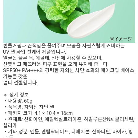
번들거림과 끈적임을 줄여주며 모공을 자연스럽게 커버하는
UV 젤 타입 선케어 제품입니다.
얼굴은 물론 목, 데콜테, 전신에 사용할 수 있으며,
산뜻하고 매끄러운 피부 표현을 오래 유지해 줍니다.
SPF50+ PA++++의 강력한 자외선 차단 효과와 메이크업 베이스
기능을 갖춘
멀티 선젤입니다.
🔹 상세 정보
・내용량: 60g
・품목명: 자외선 차단 젤
・패키지 크기: 4.1 × 10.4 × 16cm
・원재료: 산화아연, 에틸헥실트리아존, 히알루론산Na, 글리세린,
실리카
・기타 성분: 멘톨, 멘틸락테이트, 디메치콘, 산화티탄, 마이카, 향
료 등