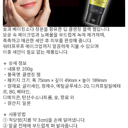
숯과 베이킹소다 성분을 함유한 딥 클렌징 블랙 젤입니다.
모공 속 메이크업과 노폐물을 부드럽게 녹여 제거하며,
촉촉하고 매끈한 세안 후 피부를 완성해 줍니다.
워터프루프 메이크업까지 깔끔하게 지울 수 있으며
이중 세안이 필요 없는 제품입니다.
🔹 상세 정보
・내용량: 200g
・품목명: 클렌징 젤
・패키지 크기: 폭 75mm × 깊이 49mm × 높이 189mm
・원재료: 글리세린, 정제수, 메틸글루세스-20, 디카프릴릴에테
르, BG, 베타인,
디메치콘, 탄산수소나트륨, 숯, 향료 외
・원산지: 일본
🔹 사용방법
① 적당량(지름 약 3cm)을 손에 덜어냅니다.
② 얼굴 전체에 부드럽게 펴 발라줍니다.