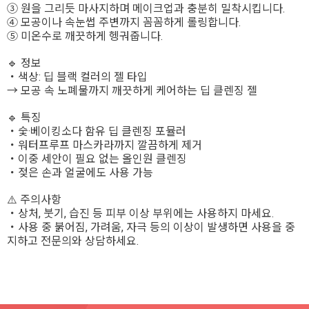
③ 원을 그리듯 마사지하며 메이크업과 충분히 밀착시킵니다.
④ 모공이나 속눈썹 주변까지 꼼꼼하게 롤링합니다.
⑤ 미온수로 깨끗하게 헹궈줍니다.
🔹 정보
・색상: 딥 블랙 컬러의 젤 타입
→ 모공 속 노폐물까지 깨끗하게 케어하는 딥 클렌징 젤
🔹 특징
・숯·베이킹소다 함유 딥 클렌징 포뮬러
・워터프루프 마스카라까지 깔끔하게 제거
・이중 세안이 필요 없는 올인원 클렌징
・젖은 손과 얼굴에도 사용 가능
⚠️ 주의사항
・상처, 붓기, 습진 등 피부 이상 부위에는 사용하지 마세요.
・사용 중 붉어짐, 가려움, 자극 등의 이상이 발생하면 사용을 중
지하고 전문의와 상담하세요.