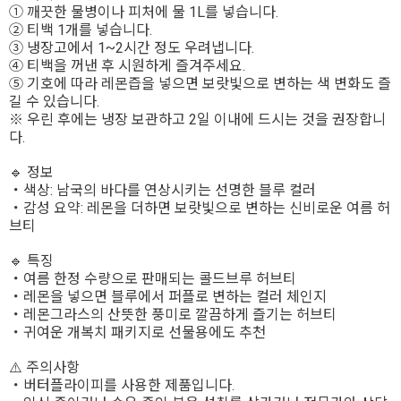
① 깨끗한 물병이나 피처에 물 1L를 넣습니다.
② 티백 1개를 넣습니다.
③ 냉장고에서 1~2시간 정도 우려냅니다.
④ 티백을 꺼낸 후 시원하게 즐겨주세요.
⑤ 기호에 따라 레몬즙을 넣으면 보랏빛으로 변하는 색 변화도 즐
길 수 있습니다.
※ 우린 후에는 냉장 보관하고 2일 이내에 드시는 것을 권장합니
다.
🔹 정보
・색상: 남국의 바다를 연상시키는 선명한 블루 컬러
・감성 요약: 레몬을 더하면 보랏빛으로 변하는 신비로운 여름 허
브티
🔹 특징
・여름 한정 수량으로 판매되는 콜드브루 허브티
・레몬을 넣으면 블루에서 퍼플로 변하는 컬러 체인지
・레몬그라스의 산뜻한 풍미로 깔끔하게 즐기는 허브티
・귀여운 개복치 패키지로 선물용에도 추천
⚠️ 주의사항
・버터플라이피를 사용한 제품입니다.