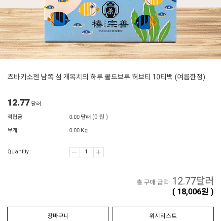
츠바키소젠 남쪽 섬 개복치의 하루 콜드브루 허브티 10티백 (여름한정)
12.77
달러
(0 원 )
적립금
0.00 달러
무게
0.00 Kg
Quantity :
12.77
달러
총 구매 금액:
(
18,006
원 )
장바구니
위시리스트