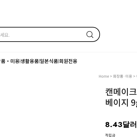
장품・미용
생활용품
일본식품
회원전용
|
|
|
Home
>
화장품·미용
>
캔메이크
베이지 9
8.43달러
적립금