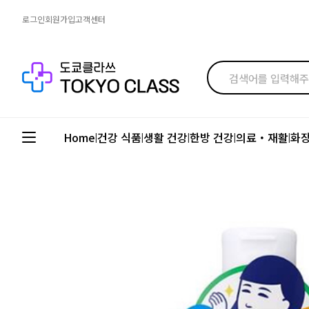
로그인
회원가입
고객센터
Home
건강 식품
생활 건강
한방 건강
의료・재활
화
|
|
|
|
|