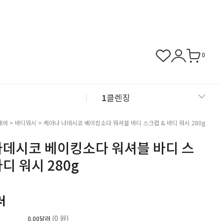
0
1
클렌징
2
샴푸
케어
>
바디워시
> 케아나 나데시코 베이킹소다 워셔블 바디 스크럽 & 바디 워시 280g
나데시코 베이킹소다 워셔블 바디 스
3
근육관절
바디 워시 280g
4
NMN
러
(0 원)
0.00달러