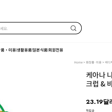
장품・미용
생활용품
일본식품
회원전용
|
|
|
Home
>
화장품·미용
>
바디
케아나 
크럽 & 
23.19달
적립금