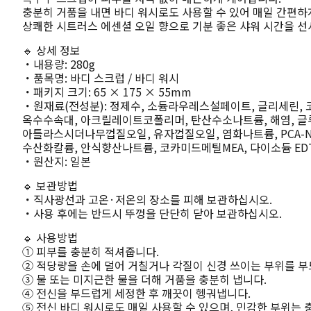
충분히 거품을 내면 바디 워시로도 사용할 수 있어 매일 간편하
상쾌한 시트러스 에센셜 오일 향으로 기분 좋은 샤워 시간을 선
🔹 상세 정보
・내용량: 280g
・품목명: 바디 스크럽 / 바디 워시
・패키지 크기: 65 × 175 × 55mm
・원재료(전성분): 정제수, 소듐라우레스설페이트, 글리세린,
옥수수속대, 아크릴레이트코폴리머, 탄산수소나트륨, 해염, 글
아틀라스시더나무껍질오일, 유자껍질오일, 염화나트륨, PCA-Na
수산화칼륨, 안식향산나트륨, 코카미드메틸MEA, 다이소듐 ED
・원산지: 일본
🔹 보관방법
・직사광선과 고온·저온의 장소를 피해 보관하십시오.
・사용 후에는 반드시 뚜껑을 단단히 닫아 보관하십시오.
🔹 사용방법
① 피부를 충분히 적셔줍니다.
② 적당량을 손에 덜어 거칠거나 각질이 신경 쓰이는 부위를 
③ 물 또는 미지근한 물을 더해 거품을 충분히 냅니다.
④ 전신을 부드럽게 세정한 후 깨끗이 헹궈냅니다.
⑤ 전신 바디 워시로도 매일 사용할 수 있으며, 민감한 부위는 