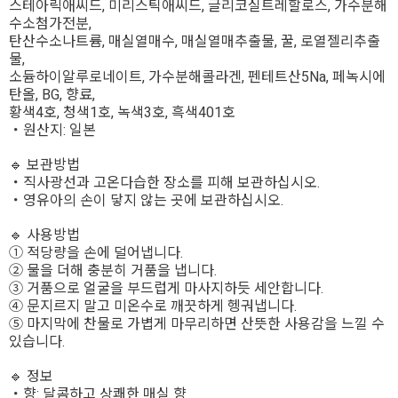
스테아릭애씨드, 미리스틱애씨드, 글리코실트레할로스, 가수분해
수소첨가전분,
탄산수소나트륨, 매실열매수, 매실열매추출물, 꿀, 로열젤리추출
물,
소듐하이알루로네이트, 가수분해콜라겐, 펜테트산5Na, 페녹시에
탄올, BG, 향료,
황색4호, 청색1호, 녹색3호, 흑색401호
・원산지: 일본
🔹 보관방법
・직사광선과 고온다습한 장소를 피해 보관하십시오.
・영유아의 손이 닿지 않는 곳에 보관하십시오.
🔹 사용방법
① 적당량을 손에 덜어냅니다.
② 물을 더해 충분히 거품을 냅니다.
③ 거품으로 얼굴을 부드럽게 마사지하듯 세안합니다.
④ 문지르지 말고 미온수로 깨끗하게 헹궈냅니다.
⑤ 마지막에 찬물로 가볍게 마무리하면 산뜻한 사용감을 느낄 수
있습니다.
🔹 정보
・향: 달콤하고 상쾌한 매실 향