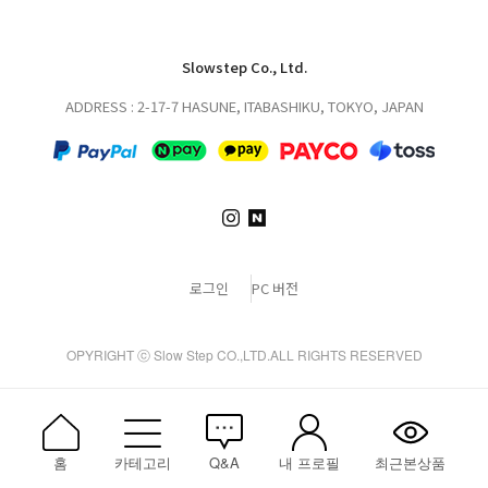
Slowstep Co., Ltd.
ADDRESS : 2-17-7 HASUNE, ITABASHIKU, TOKYO, JAPAN
로그인
PC 버전
OPYRIGHT ⓒ Slow Step CO.,LTD.ALL RIGHTS RESERVED
홈
카테고리
Q&A
내 프로필
최근본상품