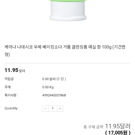
케아나 나데시코 우메 베이킹소다 거품 클렌징폼 매실 향 100g (기간한
정)
11.95
달러
(0 원 )
적립금
0.00 달러
무게
0.00 Kg
특이사항 :
4992440037868
Quantity :
11.95
달러
총 구매 금액:
(
17,005
원 )