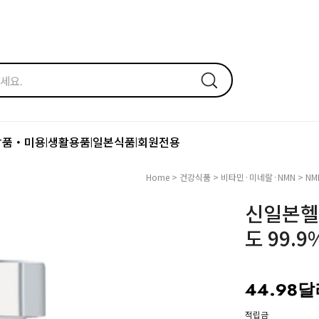
장품・미용
생활용품
일본식품
회원전용
|
|
|
Home
>
건강식품
>
비타민·미네랄·NMN
>
NM
신일본헬스
도 99.
44.98
적립금