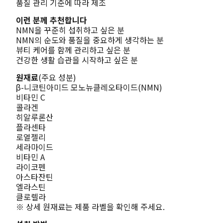
품질 관리 기준에 따라 제조
이런 분께 추천합니다
NMN을 꾸준히 섭취하고 싶은 분
NMN의 순도와 품질을 중요하게 생각하는 분
뷰티 케어를 함께 관리하고 싶은 분
건강한 생활 습관을 시작하고 싶은 분
원재료
(주요 성분)
β-니코틴아미드 모노뉴클레오타이드(NMN)
비타민 C
콜라겐
히알루론산
플라센타
로열젤리
세라마이드
비타민 A
라이코펜
아스타잔틴
엘라스틴
클로렐라
※ 상세 원재료는 제품 라벨을 확인해 주세요.