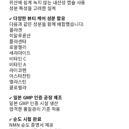
위산에 쉽게 녹지 않는 내산성 캡슐 사용
성분 특성을 고려한 설계
✔ 다양한 뷰티 케어 성분 함유
다음과 같은 성분을 함께 배합했습니다.
콜라겐
히알루론산
플라센타
로열젤리
세라마이드
비타민 C
비타민 A
라이코펜
아스타잔틴
엘라스틴
클로렐라
✔ 일본 GMP 인증 공장 제조
일본 GMP 인증 시설 생산
엄격한 품질관리 기준 적용
✔ 순도 시험 완료
NMN 순도 증명서 제공