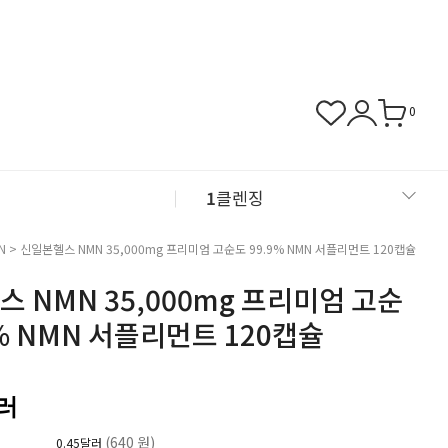
0
1
클렌징
2
샴푸
N
> 신일본헬스 NMN 35,000mg 프리미엄 고순도 99.9% NMN 서플리먼트 120캡슐
 NMN 35,000mg 프리미엄 고순
3
근육관절
9% NMN 서플리먼트 120캡슐
4
NMN
달러
(640 원)
0.45달러