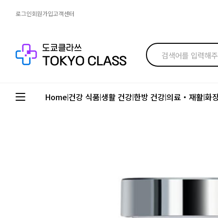
로그인
회원가입
고객센터
Home
건강 식품
생활 건강
한방 건강
의료・재활
화
|
|
|
|
|