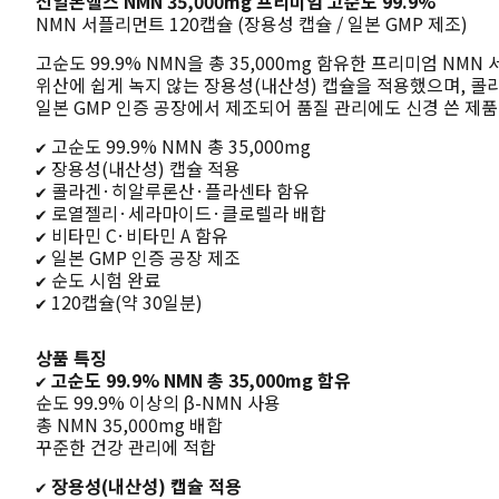
신일본헬스 NMN 35,000mg 프리미엄 고순도 99.9% 
NMN 서플리먼트 120캡슐 (장용성 캡슐 / 일본 GMP 제조)
고순도 99.9% NMN을 총 35,000mg 함유한 프리미엄 NMN
위산에 쉽게 녹지 않는 장용성(내산성) 캡슐을 적용했으며, 콜
일본 GMP 인증 공장에서 제조되어 품질 관리에도 신경 쓴 제
✔ 고순도 99.9% NMN 총 35,000mg
✔ 장용성(내산성) 캡슐 적용
✔ 콜라겐·히알루론산·플라센타 함유
✔ 로열젤리·세라마이드·클로렐라 배합
✔ 비타민 C·비타민 A 함유
✔ 일본 GMP 인증 공장 제조
✔ 순도 시험 완료
✔ 120캡슐(약 30일분)
상품 특징
✔ 고순도 99.9% NMN 총 35,000mg 함유
순도 99.9% 이상의 β-NMN 사용
총 NMN 35,000mg 배합
꾸준한 건강 관리에 적합
✔ 장용성(내산성) 캡슐 적용