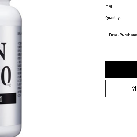
무게
Quantity :
Total Purchas
위