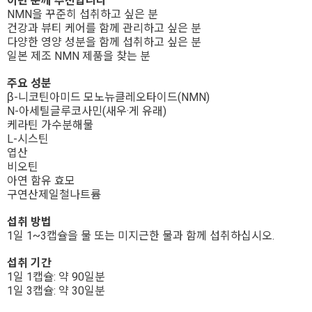
이런 분께 추천합니다
NMN을 꾸준히 섭취하고 싶은 분
건강과 뷰티 케어를 함께 관리하고 싶은 분
다양한 영양 성분을 함께 섭취하고 싶은 분
일본 제조 NMN 제품을 찾는 분
주요 성분
β-니코틴아미드 모노뉴클레오타이드(NMN)
N-아세틸글루코사민(새우·게 유래)
케라틴 가수분해물
L-시스틴
엽산
비오틴
아연 함유 효모
구연산제일철나트륨
섭취 방법
1일 1~3캡슐을 물 또는 미지근한 물과 함께 섭취하십시오.
섭취 기간
1일 1캡슐: 약 90일분
1일 3캡슐: 약 30일분