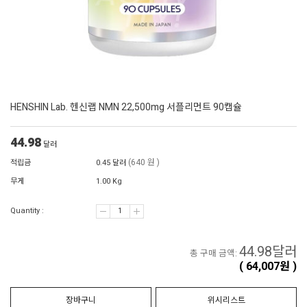
HENSHIN Lab. 헨신랩 NMN 22,500mg 서플리먼트 90캡슐
44.98
달러
(640 원 )
적립금
0.45 달러
무게
1.00 Kg
Quantity :
44.98
달러
총 구매 금액:
(
64,007
원 )
장바구니
위시리스트