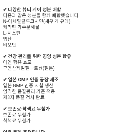
✔ 다양한 뷰티 케어 성분 배합
다음과 같은 성분을 함께 배합했습니다.
N-아세틸글루코사민(새우·게 유래)
케라틴 가수분해물
L-시스틴
엽산
비오틴
✔ 건강 관리를 위한 영양 성분 함유
아연 함유 효모
구연산제일철나트륨(철분)
✔ 일본 GMP 인증 공장 제조
일본 GMP 인증 시설 생산
엄격한 품질관리 기준 적용
제3자 품질 검사 완료
✔ 보존료·착색료 무첨가
보존료 무첨가
착색료 무첨가