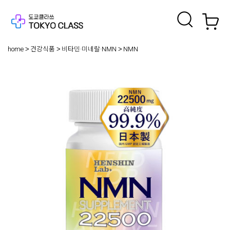
home
건강식품
비타민·미네랄·NMN
NMN