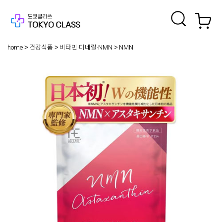
home
건강식품
비타민·미네랄·NMN
NMN