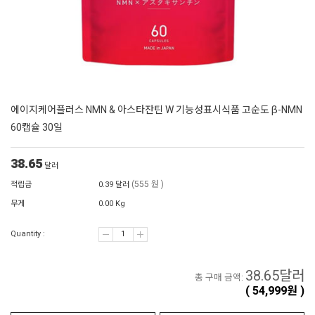
에이지케어플러스 NMN & 아스타잔틴 W 기능성표시식품 고순도 β-NMN
60캡슐 30일
38.65
달러
(555 원 )
적립금
0.39 달러
무게
0.00 Kg
Quantity :
38.65
달러
총 구매 금액:
(
54,999
원 )