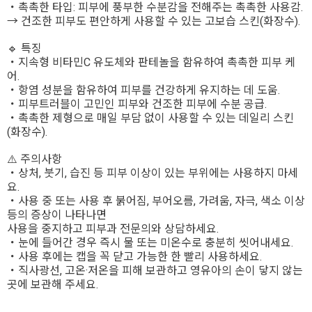
・촉촉한 타입: 피부에 풍부한 수분감을 전해주는 촉촉한 사용감.
→ 건조한 피부도 편안하게 사용할 수 있는 고보습 스킨(화장수).
🔹 특징
・지속형 비타민C 유도체와 판테놀을 함유하여 촉촉한 피부 케
어.
・항염 성분을 함유하여 피부를 건강하게 유지하는 데 도움.
・피부트러블이 고민인 피부와 건조한 피부에 수분 공급.
・촉촉한 제형으로 매일 부담 없이 사용할 수 있는 데일리 스킨
(화장수).
⚠️ 주의사항
・상처, 붓기, 습진 등 피부 이상이 있는 부위에는 사용하지 마세
요.
・사용 중 또는 사용 후 붉어짐, 부어오름, 가려움, 자극, 색소 이상
등의 증상이 나타나면
사용을 중지하고 피부과 전문의와 상담하세요.
・눈에 들어간 경우 즉시 물 또는 미온수로 충분히 씻어내세요.
・사용 후에는 캡을 꼭 닫고 가능한 한 빨리 사용하세요.
・직사광선, 고온·저온을 피해 보관하고 영유아의 손이 닿지 않는
곳에 보관해 주세요.