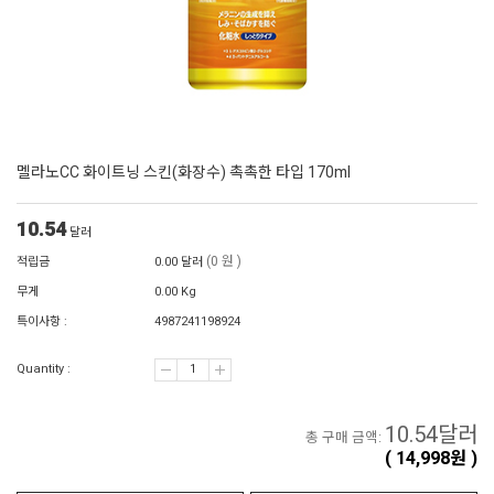
멜라노CC 화이트닝 스킨(화장수) 촉촉한 타입 170ml
10.54
달러
(0 원 )
적립금
0.00 달러
무게
0.00 Kg
특이사항 :
4987241198924
Quantity :
10.54
달러
총 구매 금액:
(
14,998
원 )