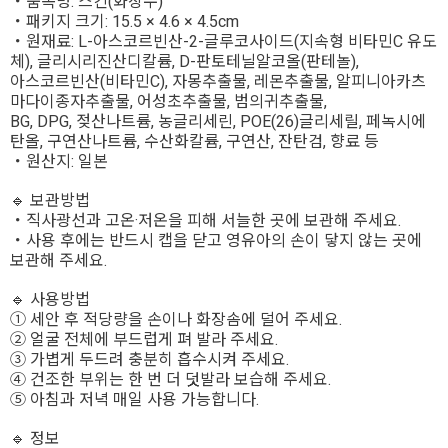
・품목명: 스킨(화장수)
・패키지 크기: 15.5 × 4.6 × 4.5cm
・원재료: L-아스코르빈산-2-글루코사이드(지속형 비타민C 유도
체), 글리시리진산디칼륨, D-판토테닐알코올(판테놀),
아스코르빈산(비타민C), 자몽추출물, 레몬추출물, 알피니아카츠
마다이종자추출물, 어성초추출물, 범의귀추출물,
BG, DPG, 젖산나트륨, 농글리세린, POE(26)글리세릴, 페녹시에
탄올, 구연산나트륨, 수산화칼륨, 구연산, 잔탄검, 향료 등
・원산지: 일본
🔹 보관방법
・직사광선과 고온·저온을 피해 서늘한 곳에 보관해 주세요.
・사용 후에는 반드시 캡을 닫고 영유아의 손이 닿지 않는 곳에
보관해 주세요.
🔹 사용방법
① 세안 후 적당량을 손이나 화장솜에 덜어 주세요.
② 얼굴 전체에 부드럽게 펴 발라 주세요.
③ 가볍게 두드려 충분히 흡수시켜 주세요.
④ 건조한 부위는 한 번 더 덧발라 보습해 주세요.
⑤ 아침과 저녁 매일 사용 가능합니다.
🔹 정보