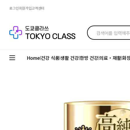
로그인
회원가입
고객센터
Home
건강 식품
생활 건강
한방 건강
의료・재활
화
|
|
|
|
|