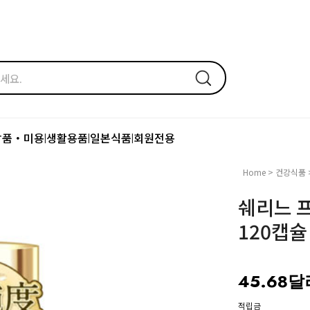
장품・미용
생활용품
일본식품
회원전용
|
|
|
Home
>
건강식품
쉐리느 프
120캡슐
45.68달
적립금