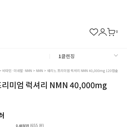
0
1
클렌징
2
샴푸
>
비타민·미네랄·NMN
>
NMN
> 쉐리느 프리미엄 럭셔리 NMN 40,000mg 120캡슐
리미엄 럭셔리 NMN 40,000mg
3
근육관절
4
NMN
러
(655 원)
0.46달러