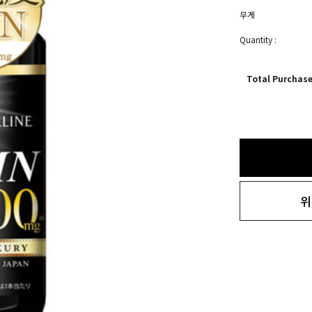
무게
Quantity :
Total Purchas
위