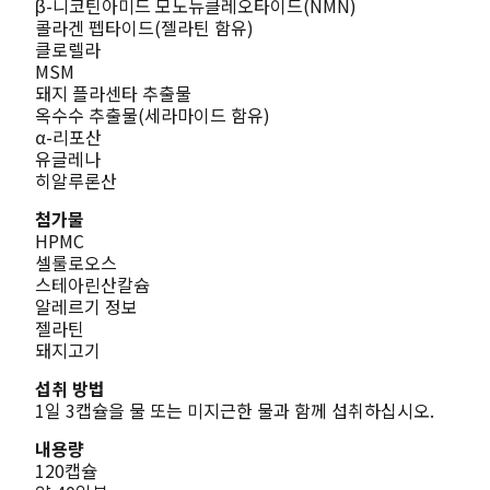
β-니코틴아미드 모노뉴클레오타이드(NMN)
콜라겐 펩타이드(젤라틴 함유)
클로렐라
MSM
돼지 플라센타 추출물
옥수수 추출물(세라마이드 함유)
α-리포산
유글레나
히알루론산
첨가물
HPMC
셀룰로오스
스테아린산칼슘
알레르기 정보
젤라틴
돼지고기
섭취 방법
1일 3캡슐을 물 또는 미지근한 물과 함께 섭취하십시오.
내용량
120캡슐