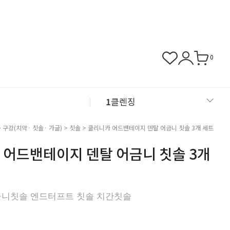
0
1
클렌징
2
샴푸
>
구강(치약· 칫솔· 가글)
>
칫솔
> 클리니카 어드밴테이지 덴탈 어금니 칫솔 3개 세트
 어드밴테이지 덴탈 어금니 칫솔 3개
3
근육관절
4
NMN
금니칫솔 엔드터프트 칫솔 치간칫솔