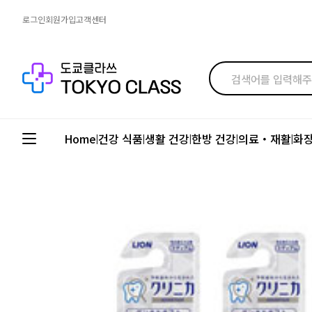
로그인
회원가입
고객센터
Home
건강 식품
생활 건강
한방 건강
의료・재활
화
|
|
|
|
|