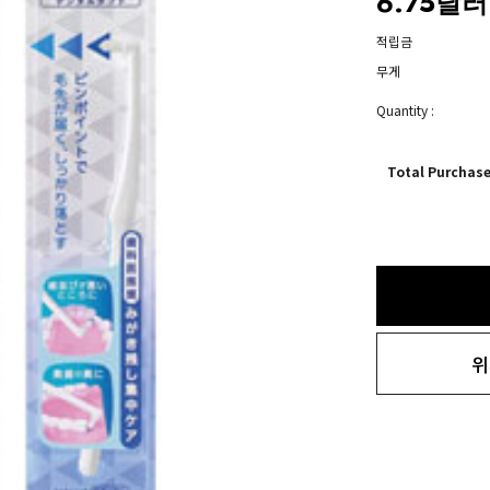
6.75달러
적립금
무게
Quantity :
Total Purchas
위