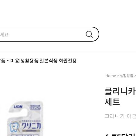
장품・미용
생활용품
일본식품
회원전용
|
|
|
Home
>
생활용품
클리니카
세트
크리니카 어