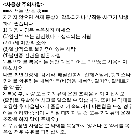
<사용상 주의사항>
■■해서는 안 될 것■■
지키지 않으면 현재 증상이 악화되거나 부작용·사고가 발생
하기 쉽습니다.
1) 다음 사람은 복용하지 마세요.
(1)임산부 또는 임신했다고 생각되는 사람
(2)15세 미만의 소아
(3)일상적으로 불면증이 있는 사람
(4)불면증 진단을 받은 사람
2.본 약제를 복용하는 동안 다음의 어느 의약품도 사용하지
마십시오.
다른 최면진정제, 감기약, 해열진통제, 진해거담제, 항히스타
민제를 함유하는 내복약 등(비염용 내복약, 멀미약, 알레르기
용 약 등)
3.복용 후, 차량 또는 기계류의 운전 조작을 하지 마십시오.
(졸림을 유발하여 사고를 일으킬 수 있습니다. 또한 본 약제를
복용한 후 다음날까지 졸음이 계속되거나 나른함을 느낄 경우
에는 이러한 증상이 사라질 때까지 탈 것 또는 기계류의 운전
조작을 하지 말아 주세요.)
4. 수유중인 사람은 본 약제를 복용하지 않거나 본 약제를 복
용할 경우 수유를 피하십시오.