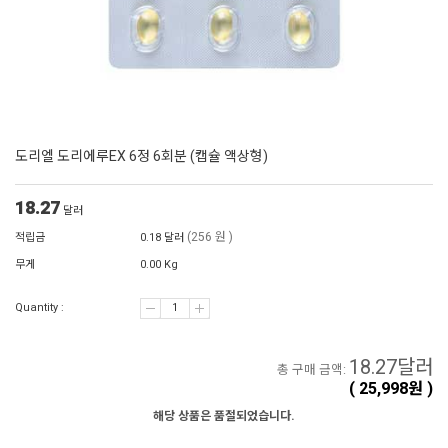
도리엘 도리에루EX 6정 6회분 (캡슐 액상형)
18.27
달러
(256 원 )
적립금
0.18 달러
무게
0.00 Kg
Quantity :
18.27
달러
총 구매 금액:
(
25,998
원 )
해당 상품은 품절되었습니다.