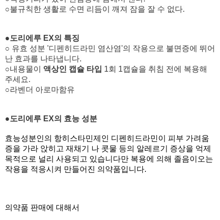
○불규칙한 생활로 수면 리듬이 깨져 잠을 잘 수 없다.
●도리에루 EX의 특징
○ 유효 성분 '디펜히드라민 염산염'의 작용으로 불면증에 뛰어
난 효과를 나타냅니다.
○내용물이
액상인 캡슐 타입
1회 1캡슐을 취침 전에 복용해
주세요.
○라벤더 아로마함유
●도리에루 EX의 효능 성분
효능성분인의 항히스타민제인 디펜히드라민이 피부 가려움
증을 가라 앉히고 재채기 나 콧물 등의 알레르기 증상을 억제
목적으로 널리 사용되고 있습니다만 복용에 의해 졸음이오는
작용을 적응시켜 만들어진 의약품입니다.
의약품 판매에 대해서