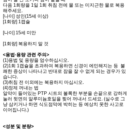
다음 1회량을 1일 1회 취침 전에 물 또는 미지근한 물로 복용
해주세요.
[나이] 성인(15세 이상)
[1회량] 1캡슐
[나이] 15세 미만
[1회량]
복용하지 말 것
<용법·용량 관련 주의>
(1)용법 및 용량을 엄수하십시오.
(2)1회 1캡슐을 초과하여 복용하면 신경이 에민해지는 등 불
쾌한 증상이 나타나고 반대로 잠을 잘 수 없게 되는 경우가 있
습니다.
(3)취침 전 이외에는 복용하지 마십시오.
(4)정제 꺼내는 법
알약이 들어있는 PTP 시트의 볼록한 부분을 손끝으로 강하게
눌러 뒷면의 알루미늄호일을 찢어 꺼내서 드세요. (실수로 그
냥 삼키거나 하면 식도점막에 박히는 등 예상치 못한 사고로
이어집니다.)
<성분 및 분량>