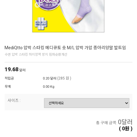
MediQtto 압박 스타킹 메디큐토 숏 M/L 압박 가압 종아리양말 발트임
수면 압박 스타킹 하지정맥 방지 림파순환개선
19.68
달러
(285 원 )
적립금
0.20 달러
무게
0.00 Kg
사이즈 :
0
달러
총 구매 금액:
(
0
원 )