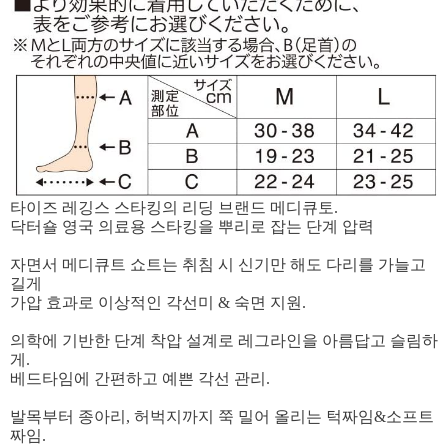
타이즈 레깅스 스타킹의 리딩 브랜드 메디큐토.
닥터숄 영국 의료용 스타킹을 뿌리로 잡는 단계 압력
자면서 메디큐트 쇼트는 취침 시 신기만 해도 다리를 가늘고
길게
가압 효과로 이상적인 각선미 & 숙면 지원.
의학에 기반한 단계 착압 설계로 레그라인을 아름답고 슬림하
게.
베드타임에 간편하고 예쁜 각선 관리.
발목부터 종아리, 허벅지까지 쭉 밀어 올리는 턱짜임&소프트
짜임.