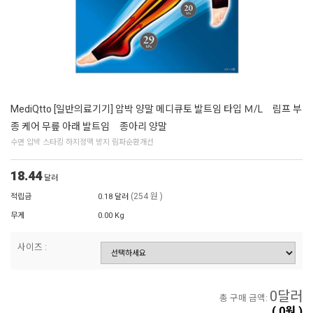
MediQtto [일반의료기기] 압박 양말 메디큐토 발트임 타입 Ｍ/L 림프 부
종 케어 무릎 아래 발트임 종아리 양말
수면 압박 스타킹 하지정맥 방지 림파순환개선
18.44
달러
(254 원 )
적립금
0.18 달러
무게
0.00 Kg
사이즈 :
0
달러
총 구매 금액:
(
0
원 )