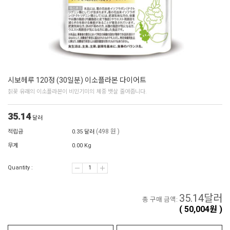
시보헤루 120정 (30일분) 이소플라본 다이어트
칡꽃 유래의 이소플라본이 비민기미의 체중 뱃살 줄여줍니다.
35.14
달러
(498 원 )
적립금
0.35 달러
무게
0.00 Kg
Quantity :
35.14
달러
총 구매 금액:
(
50,004
원 )