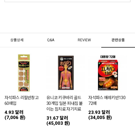
상품상세
Q&A
REVIEW
관련상품
자석파스 리필반창고
유니코 키쿠바리 골드
자석파스 에레키반130
60매입
30개입 일본 피내침 붙
72매
이는 침치료 자기치료
4.93 달러
23.93 달러
(7,006 원)
(34,005 원)
31.67 달러
(45,003 원)