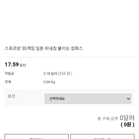
스포르반 30개입 일본 피내침 붙이는 침파스
17.59
달러
(256 원 )
적립금
0.18 달러
무게
0.00 Kg
옵션 :
0
달러
총 구매 금액:
(
0
원 )