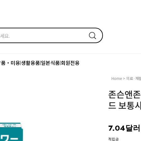
장품・미용
생활용품
일본식품
회원전용
|
|
|
Home
>
의료·재
존슨앤존
드 보통사
7.04달러
적립금