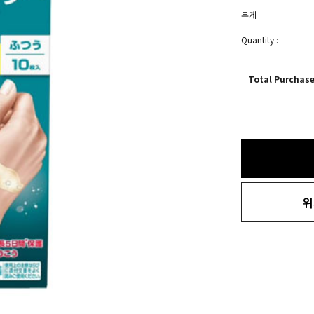
무게
Quantity :
Total Purchas
위