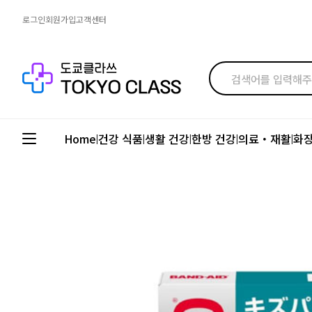
로그인
회원가입
고객센터
Home
건강 식품
생활 건강
한방 건강
의료・재활
화
|
|
|
|
|