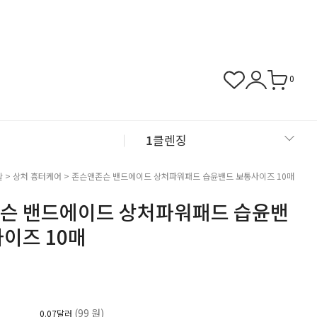
0
1
클렌징
2
샴푸
활
>
상처 흉터케어
> 존슨앤존슨 밴드에이드 상처파워패드 습윤밴드 보통사이즈 10매
슨 밴드에이드 상처파워패드 습윤밴
3
근육관절
이즈 10매
4
NMN
(99 원)
0.07달러