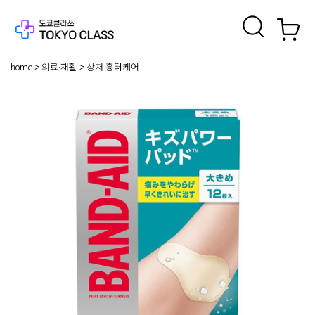
home
의료·재활
상처 흉터케어