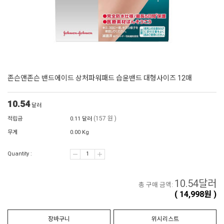
존슨앤존슨 밴드에이드 상처파워패드 습윤밴드 대형사이즈 12매
10.54
달러
(157 원 )
적립금
0.11 달러
무게
0.00 Kg
Quantity :
10.54
달러
총 구매 금액:
(
14,998
원 )
장바구니
위시리스트