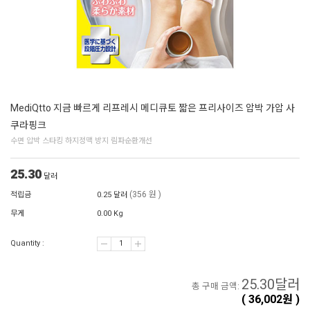
MediQtto 지금 빠르게 리프레시 메디큐토 짧은 프리사이즈 압박 가압 사
쿠라핑크
수면 압박 스타킹 하지정맥 방지 림파순환개선
25.30
달러
(356 원 )
적립금
0.25 달러
무게
0.00 Kg
Quantity :
25.30
달러
총 구매 금액:
(
36,002
원 )