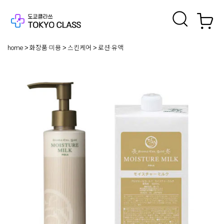
home
화장품·미용
스킨케어
로션·유액