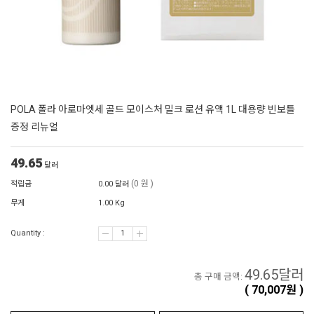
POLA 폴라 아로마엣세 골드 모이스처 밀크 로션 유액 1L 대용량 빈보틀
증정 리뉴얼
49.65
달러
(0 원 )
적립금
0.00 달러
무게
1.00 Kg
Quantity :
49.65
달러
총 구매 금액:
(
70,007
원 )