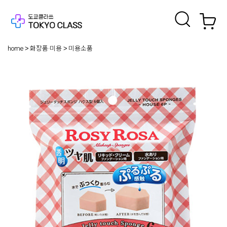
home
화장품·미용
미용소품