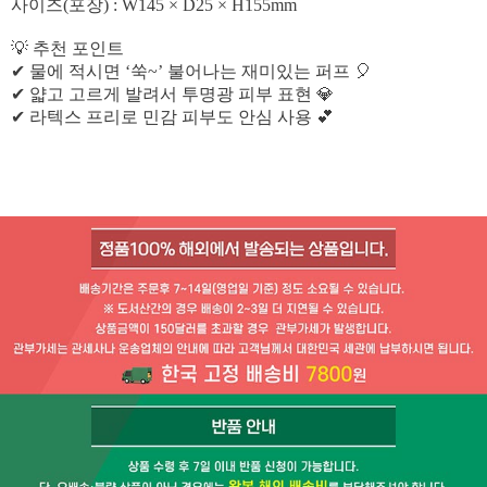
사이즈(포장) : W145 × D25 × H155mm
💡 추천 포인트
✔ 물에 적시면 ‘쑥~’ 불어나는 재미있는 퍼프 🎈
✔ 얇고 고르게 발려서 투명광 피부 표현 💎
✔ 라텍스 프리로 민감 피부도 안심 사용 💕