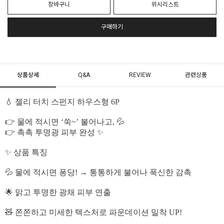
장바구니
위시리스트
구매하기
상품상세
Q&A
REVIEW
관련상품
💧 젤리 터치 스펀지 하우스형 6P
👉 물에 적시면 ‘쑥~’ 불어나고, 💦
👉 촉촉 투명광 피부 완성 ✨
✨ 상품 특징
💦 물에 적시면 퐁당! → 통통하게 불어나 푹신한 감촉
🌟 맑고 투명한 광채 피부 연출
🧸 쫀쫀하고 미세한 텍스처로 파운데이션 밀착 UP!