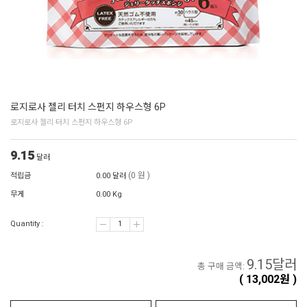
로지로사 젤리 터치 스펀지 하우스형 6P
로지로사 젤리 터치 스펀지 하우스형 6P
9.15
달러
(0 원 )
적립금
0.00 달러
무게
0.00 Kg
Quantity :
9.15
달러
총 구매 금액:
(
13,002
원 )