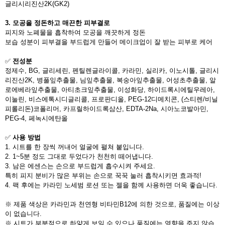
글리시리진산2K(GK2)
3. 모공을 정돈하고 매끈한 피부결로
피지와 노폐물을 흡착하여 모공을 깨끗하게 정돈
보습 성분이 피부결을 부드럽게 만들어 메이크업이 잘 받는 피부로 케어
✅
전성분
정제수, BG, 글리세린, 펜틸렌글라이콜, 카라민, 실리카, 이노시톨, 글리시
리진산2K, 병풀잎추출물, 님잎추출물, 복숭아잎추출물, 어성초추출물, 알
로에베라잎추출물, 아티초크잎추출물, 이성화당, 하이드록시에틸우레아,
이눌린, 비스에톡시디글리콜, 프로판디올, PEG-12디메치콘, (스티렌/비닐
피롤리돈)코폴리머, 카프릴하이드록삼산, EDTA-2Na, 시아노코발아민,
PEG-4, 페녹시에탄올
✅
사용 방법
1. 시트를 한 장씩 꺼내어 얼굴에 펼쳐 붙입니다.
2. 1~5분 정도 그대로 두었다가 천천히 떼어냅니다.
3. 남은 에센스는 손으로 부드럽게 흡수시켜 주세요.
특히 피지 분비가 많은 부위는 손으로 꾹꾹 눌러 흡착시키면 효과적!
4. 팩 후에는 카라민 노세범 로션 또는 젤을 함께 사용하면 더욱 좋습니다.
※ 제품 색상은 카라민과 천연형 비타민B12에 의한 것으로, 품질에는 이상
이 없습니다.
※ 시트가 부분적으로 하얗게 보일 수 있으나 품질에는 영향을 주지 않습