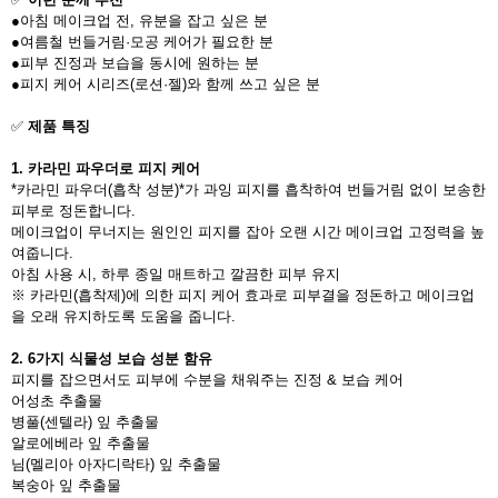
●아침 메이크업 전, 유분을 잡고 싶은 분
●여름철 번들거림·모공 케어가 필요한 분
●피부 진정과 보습을 동시에 원하는 분
●피지 케어 시리즈(로션·젤)와 함께 쓰고 싶은 분
✅
제품 특징
1. 카라민 파우더로 피지 케어
*카라민 파우더(흡착 성분)*가 과잉 피지를 흡착하여 번들거림 없이 보송한
피부로 정돈합니다.
메이크업이 무너지는 원인인 피지를 잡아 오랜 시간 메이크업 고정력을 높
여줍니다.
아침 사용 시, 하루 종일 매트하고 깔끔한 피부 유지
※ 카라민(흡착제)에 의한 피지 케어 효과로 피부결을 정돈하고 메이크업
을 오래 유지하도록 도움을 줍니다.
2. 6가지 식물성 보습 성분 함유
피지를 잡으면서도 피부에 수분을 채워주는 진정 & 보습 케어
어성초 추출물
병풀(센텔라) 잎 추출물
알로에베라 잎 추출물
님(멜리아 아자디락타) 잎 추출물
복숭아 잎 추출물