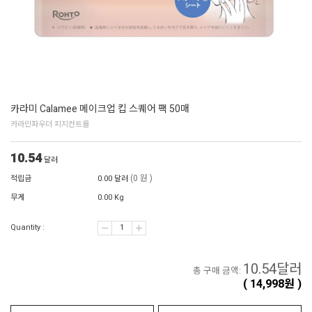
카라미 Calamee 메이크업 킵 스퀘어 팩 50매
카라민파우더 피지컨트롤
10.54
달러
(0 원 )
적립금
0.00 달러
무게
0.00 Kg
Quantity :
10.54
달러
총 구매 금액:
(
14,998
원 )