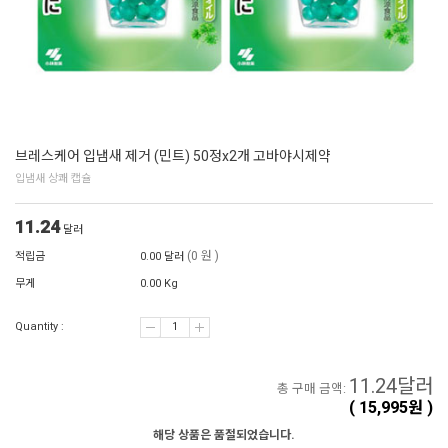
브레스케어 입냄새 제거 (민트) 50정x2개 고바야시제약
입냄새 상쾌 캡슐
11.24
달러
(0 원 )
적립금
0.00 달러
무게
0.00 Kg
Quantity :
11.24
달러
총 구매 금액:
(
15,995
원 )
해당 상품은 품절되었습니다.