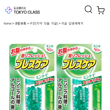
home
생활용품
구강(치약· 칫솔· 가글)
가글· 입냄새제거