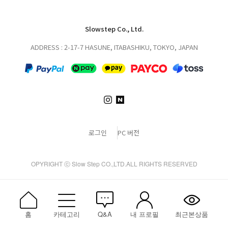
Slowstep Co., Ltd.
ADDRESS : 2-17-7 HASUNE, ITABASHIKU, TOKYO, JAPAN
로그인
PC 버전
OPYRIGHT ⓒ Slow Step CO.,LTD.ALL RIGHTS RESERVED
홈
카테고리
Q&A
내 프로필
최근본상품