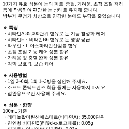
10가지 유효 성분이 눈의 피로, 충혈, 가려움, 초점 조절 저하
등에 작용하여 편안한 눈 상태로 유지해 줍니다.
방부제 무첨가 처방으로 민감한 눈에도 부담을 줄였습니다.
🔹 특징
・비타민A 35,000단위 함유로 눈 기능 활성화 케어
・비타민E・비타민B6 함유로 눈 영양 공급
・타우린・L-아스파라긴산칼륨 함유
・초점 조절 기능 케어 성분 함유
・가려움 및 충혈 완화 성분 함유
・각막 보호 및 보습 케어
🔹 사용방법
・1일 3~6회, 1회 1~3방울 점안해 주세요.
・소프트 콘택트렌즈 착용 중에는 사용하지 마세요.
・점안용으로만 사용해 주세요.
🔹 성분・함량
100mL 기준
・레티놀팔미틴산에스테르(비타민A) : 35,000단위
・천연형 비타민E(酢酸d-α-토코페롤) : 0.05g