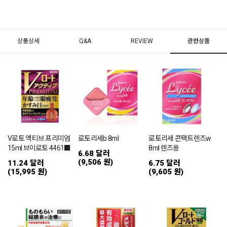
상품상세
Q&A
REVIEW
관련상품
V로토 엑티브 프리미엄
로토리세b 8ml
로토리세 콘택트렌즈w
15ml 브이로토 4461■
8ml 렌즈용
6.68 달러
(9,506 원)
11.24 달러
6.75 달러
(15,995 원)
(9,605 원)