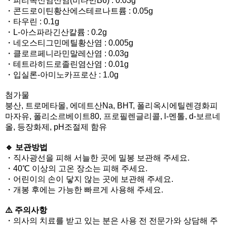
・피리독신염산염(비타민B6) : 0.03g
・콘드로이틴황산에스테르나트륨 : 0.05g
・타우린 : 0.1g
・L-아스파라긴산칼륨 : 0.2g
・네오스티그민메틸황산염 : 0.005g
・클로르페니라민말레산염 : 0.03g
・테트라히드로졸린염산염 : 0.01g
・입실론-아미노카프로산 : 1.0g
첨가물
붕산, 트로메타몰, 에데트산Na, BHT, 폴리옥시에틸렌경화피
마자유, 폴리소르베이트80, 프로필렌글리콜, l-멘톨, d-보르네
올, 등장화제, pH조절제 함유
🔹 보관방법
・직사광선을 피해 서늘한 곳에 밀봉 보관해 주세요.
・40℃ 이상의 고온 장소는 피해 주세요.
・어린이의 손이 닿지 않는 곳에 보관해 주세요.
・개봉 후에는 가능한 빠르게 사용해 주세요.
⚠️ 주의사항
・의사의 치료를 받고 있는 분은 사용 전 전문가와 상담해 주