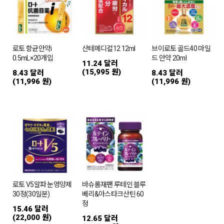
로토 항균안약i
산테메디컬12 12ml
브이로토 골드40 마일
0.5mL×20개입
드 안약 20ml
11.24 달러
(15,995 원)
8.43 달러
8.43 달러
(11,996 원)
(11,996 원)
로토 V5알파 눈영양제
바슈롬재팬 루테인 블루
30정(30일분)
베리&아스타크산틴 60
정
15.46 달러
(22,000 원)
12.65 달러