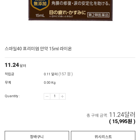
스마일40 프리미엄 안약 15ml 라이온
11.24
달러
(157 원 )
적립금
0.11 달러
무게
0.00 Kg
Quantity :
11.24
달러
총 구매 금액:
(
15,995
원 )
장바구니
위시리스트