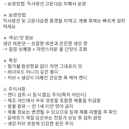
・보관방법: 직사광선·고온다습 피해서 보관
🔹 보관방법
직사광선 및 고온다습한 환경을 피하고, 개봉 후에는 빠르게 섭취
하세요.
🔹 색상/맛 정보
생강 레몬맛 – 상큼한 레몬과 은은한 생강 향
→ 깔끔 상쾌함 + 자연스러운 꿀 단맛의 조화
🔹 특징
・첨가물·합성향료 없이 자연 그대로의 맛
・레더우드 허니의 깊은 풍미
・허브 + 생강이 더해진 건강한 목 케어 캔디
⚠️ 주의사항
・캔디 섭취 시 질식·흡입 주의(특히 어린이)
・제조 라인에서 우유 성분을 포함한 제품을 취급함
・벌꿀 함유 — 만 1세 미만 영아 금지
・제품 정보는 변경될 수 있으므로 실제 제품 라벨을 꼭 확인
・알레르기 체질·임산부는 전문가 상담 후 섭취 권장
・생강·허브 성분에 민감한 분은 주의