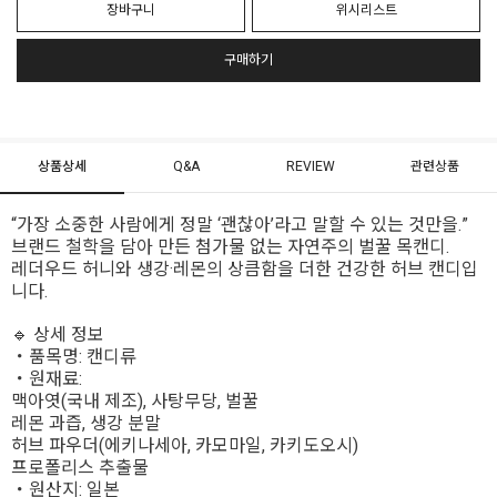
장바구니
위시리스트
구매하기
상품상세
Q&A
REVIEW
관련상품
“가장 소중한 사람에게 정말 ‘괜찮아’라고 말할 수 있는 것만을.”
브랜드 철학을 담아 만든 첨가물 없는 자연주의 벌꿀 목캔디.
레더우드 허니와 생강·레몬의 상큼함을 더한 건강한 허브 캔디입
니다.
🔹 상세 정보
・품목명: 캔디류
・원재료:
맥아엿(국내 제조), 사탕무당, 벌꿀
레몬 과즙, 생강 분말
허브 파우더(에키나세아, 카모마일, 카키도오시)
프로폴리스 추출물
・원산지: 일본