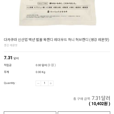
다카쿠라 신산업 백년 벌꿀 목캔디 레더우드 허니 허브캔디 (생강 레몬맛)
생강 레몬맛
7.31
달러
(0 원 )
적립금
0.00 달러
무게
0.00 Kg
Quantity :
7.31
달러
총 구매 금액:
(
10,402
원 )