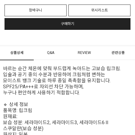
장바구니
위시리스트
구매하기
상품상세
Q&A
REVIEW
관련상품
바르는 순간 체온에 맞춰 부드럽게 녹아드는 고보습 립크림.
입술과 공기 중의 수분과 반응하여 크림처럼 변하는
모이스트 뱅크 기술로 하루 종일 촉촉함을 유지합니다.
SPF25/PA+++로 자외선 차단 가능하며,
누구나 편안하게 사용하기 적합합니다.
🔹 상세 정보
품목명: 립크림
원재료:
보습 성분: 세라마이드2, 세라마이드3, 세라마이드6Ⅱ
스쿠알란(보습 성분)
원산지: 일본