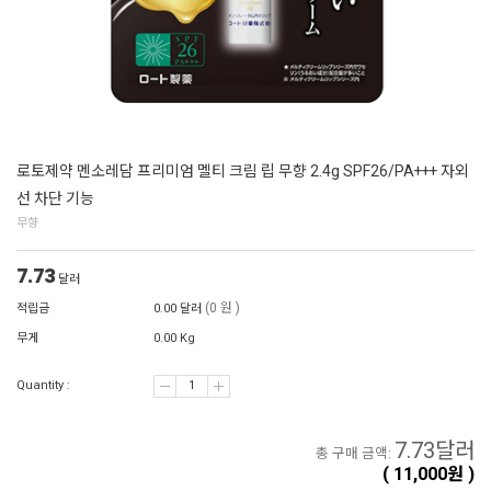
로토제약 멘소레담 프리미엄 멜티 크림 립 무향 2.4g SPF26/PA+++ 자외
선 차단 기능
무향
7.73
달러
(0 원 )
적립금
0.00 달러
무게
0.00 Kg
Quantity :
7.73
달러
총 구매 금액:
(
11,000
원 )