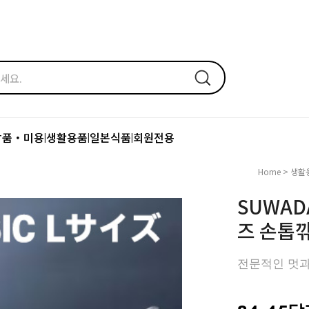
장품・미용
생활용품
일본식품
회원전용
|
|
|
Home
>
생활
SUWADA
즈 손톱
전문적인 멋과