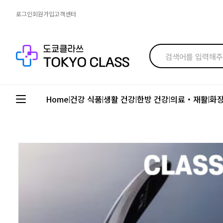
로그인
회원가입
고객센터
Home
건강 식품
생활 건강
한방 건강
의료・재활
화
|
|
|
|
|