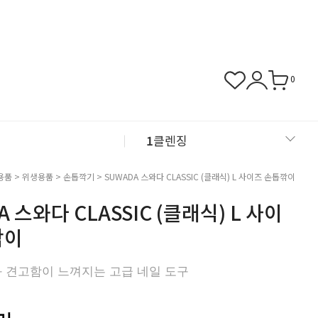
0
1
클렌징
2
샴푸
용품
>
위생용품
>
손톱깍기
> SUWADA 스와다 CLASSIC (클래식) L 사이즈 손톱깎이
 스와다 CLASSIC (클래식) L 사이
3
근육관절
깎이
4
NMN
 견고함이 느껴지는 고급 네일 도구