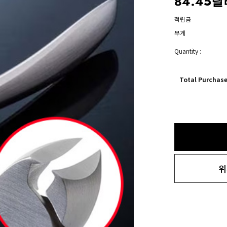
84.45달
적립금
무게
Quantity :
Total Purchas
위